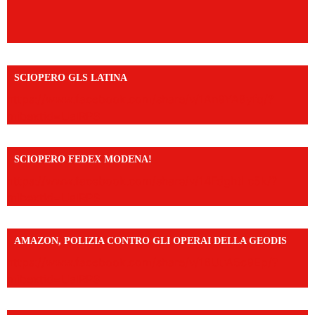
SCIOPERO GLS LATINA
https://www.facebook.com/share/v/1An9YA8yfq/?
mibextid=UalRPS
SCIOPERO FEDEX MODENA!
https://www.facebook.com/share/v/14FdghtLc5k/?
mibextid=UalRPS
AMAZON, POLIZIA CONTRO GLI OPERAI DELLA GEODIS
https://www.facebook.com/share/v/16UuA5c9Ep/?
mibextid=UalRPS