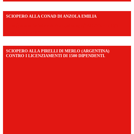
SCIOPERO ALLA CONAD DI ANZOLA EMILIA
https://www.facebook.com/share/v/1AD7YkEpuD/?
mibextid=UalRPS
SCIOPERO ALLA PIRELLI DI MERLO (ARGENTINA)
CONTRO I LICENZIAMENTI DI 1500 DIPENDENTI.