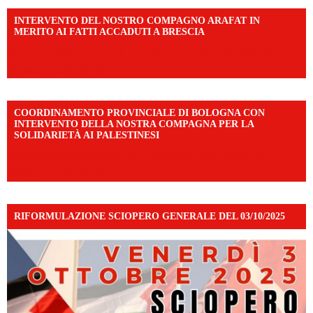
INTERVENTO DEL NOSTRO COMPAGNO ARAFAT IN
MERITO AI FATTI ACCADUTI A BRESCIA
https://www.facebook.com/share/v/1DDi3eq4FZ/?
mibextid=WC7FNe
COORDINAMENTO PROVINCIALE DI BOLOGNA CON
INTERVENTO DELLA NOSTRA COMPAGNA PER LA
SOLIDARIETÀ AI PALESTINESI
https://www.facebook.com/share/v/198LfVj3Y6/?
mibextid=WC7FNe
RIFORMULAZIONE SCIOPERO GENERALE DEL 03/10/2025