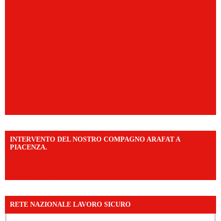
INTERVENTO DEL NOSTRO COMPAGNO ARAFAT A
PIACENZA.
https://www.facebook.com/share/v/16F2CWAw7M/?
mibextid=WC7FNe
RETE NAZIONALE LAVORO SICURO