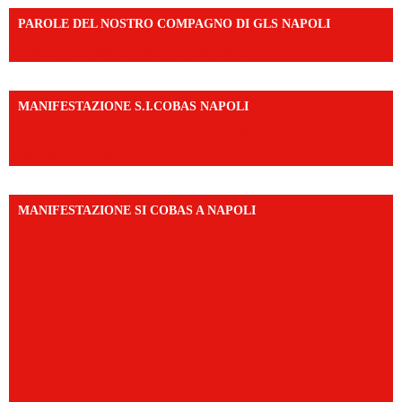
PAROLE DEL NOSTRO COMPAGNO DI GLS NAPOLI
https://vm.tiktok.com/ZNd9eE3RH/
MANIFESTAZIONE S.I.COBAS NAPOLI
https://www.instagram.com/reel/DMAkE-siQw6/?
igsh=NmQ2Y3R5M3ZqcmJo
MANIFESTAZIONE SI COBAS A NAPOLI