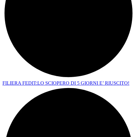
FILIERA FEDIT:LO SCIOPERO DI 5 GIORNI E’ RIUSCITO!