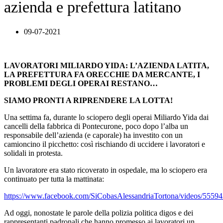
azienda e prefettura latitano
09-07-2021
LAVORATORI MILIARDO YIDA: L’AZIENDA LATITA,
LA PREFETTURA FA ORECCHIE DA MERCANTE, I
PROBLEMI DEGLI OPERAI RESTANO…
SIAMO PRONTI A RIPRENDERE LA LOTTA!
Una settima fa, durante lo sciopero degli operai Miliardo Yida dai
cancelli della fabbrica di Pontecurone, poco dopo l’alba un
responsabile dell’azienda (e caporale) ha investito con un
camioncino il picchetto: così rischiando di uccidere i lavoratori e
solidali in protesta.
Un lavoratore era stato ricoverato in ospedale, ma lo sciopero era
continuato per tutta la mattinata:
https://www.facebook.com/SiCobasAlessandriaTortona/videos/555
Ad oggi, nonostate le parole della polizia politica digos e dei
rappresentanti padronali che hanno promesso ai lavoratori un