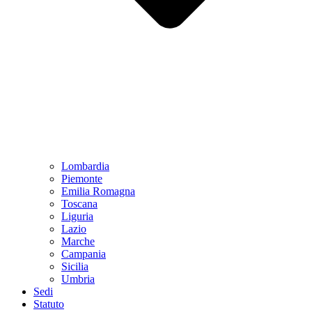
Lombardia
Piemonte
Emilia Romagna
Toscana
Liguria
Lazio
Marche
Campania
Sicilia
Umbria
Sedi
Statuto