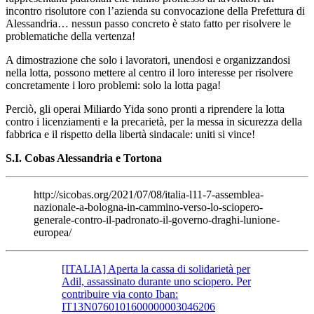
incontro risolutore con l’azienda su convocazione della Prefettura di
Alessandria… nessun passo concreto è stato fatto per risolvere le
problematiche della vertenza!
A dimostrazione che solo i lavoratori, unendosi e organizzandosi
nella lotta, possono mettere al centro il loro interesse per risolvere
concretamente i loro problemi: solo la lotta paga!
Perciò, gli operai Miliardo Yida sono pronti a riprendere la lotta
contro i licenziamenti e la precarietà, per la messa in sicurezza della
fabbrica e il rispetto della libertà sindacale: uniti si vince!
S.I. Cobas Alessandria e Tortona
http://sicobas.org/2021/07/08/italia-l11-7-assemblea-
nazionale-a-bologna-in-cammino-verso-lo-sciopero-
generale-contro-il-padronato-il-governo-draghi-lunione-
europea/
[ITALIA] Aperta la cassa di solidarietà per
Adil, assassinato durante uno sciopero. Per
contribuire via conto Iban:
IT13N0760101600000003046206