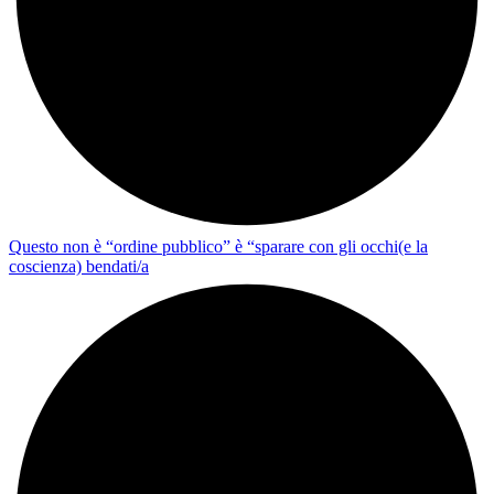
Questo non è “ordine pubblico” è “sparare con gli occhi(e la
coscienza) bendati/a