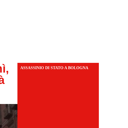
ì,
ASSASSINIO DI STATO A BOLOGNA
à