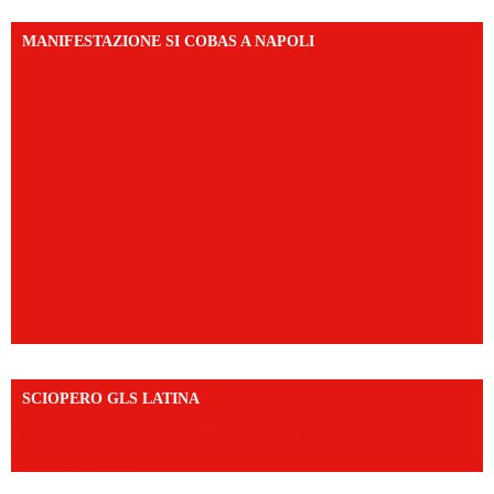
MANIFESTAZIONE SI COBAS A NAPOLI
SCIOPERO GLS LATINA
https://www.facebook.com/share/v/1An9YA8yfq/?
mibextid=UalRPS