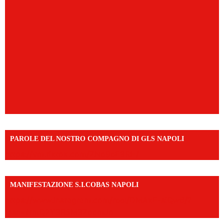
PAROLE DEL NOSTRO COMPAGNO DI GLS NAPOLI
https://vm.tiktok.com/ZNd9eE3RH/
MANIFESTAZIONE S.I.COBAS NAPOLI
https://www.instagram.com/reel/DMAkE-siQw6/?
igsh=NmQ2Y3R5M3ZqcmJo