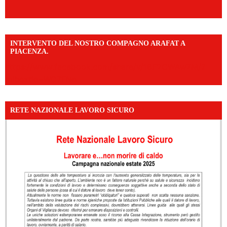
INTERVENTO DEL NOSTRO COMPAGNO ARAFAT A
PIACENZA.
https://www.facebook.com/share/v/16F2CWAw7M/?
mibextid=WC7FNe
RETE NAZIONALE LAVORO SICURO