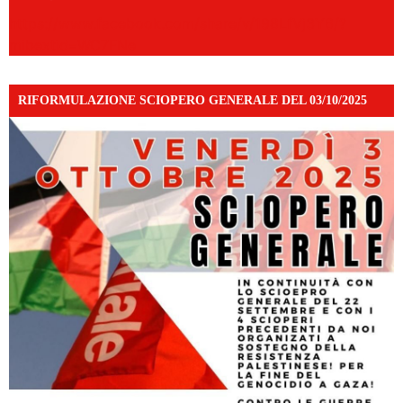
https://www.facebook.com/share/v/198LfVj3Y6/?
mibextid=WC7FNe
RIFORMULAZIONE SCIOPERO GENERALE DEL 03/10/2025