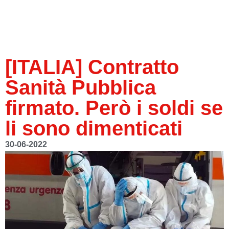
[ITALIA] Contratto
Sanità Pubblica
firmato. Però i soldi se
li sono dimenticati
30-06-2022