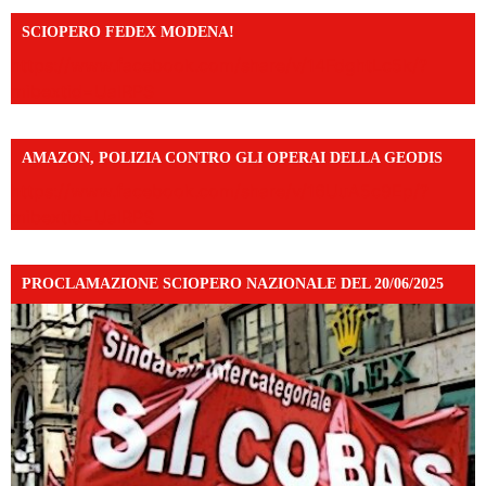
SCIOPERO FEDEX MODENA!
https://www.facebook.com/share/v/14FdghtLc5k/?
mibextid=UalRPS
AMAZON, POLIZIA CONTRO GLI OPERAI DELLA GEODIS
https://www.facebook.com/share/v/16UuA5c9Ep/?
mibextid=UalRPS
PROCLAMAZIONE SCIOPERO NAZIONALE DEL 20/06/2025