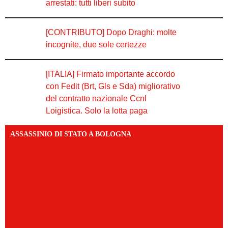
arrestati: tutti liberi subito
[CONTRIBUTO] Dopo Draghi: molte
incognite, due sole certezze
[ITALIA] Firmato importante accordo
con Fedit (Brt, Gls e Sda) migliorativo
del contratto nazionale Ccnl
Loigistica. Solo la lotta paga
ASSASSINIO DI STATO A BOLOGNA