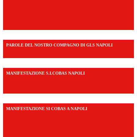
PAROLE DEL NOSTRO COMPAGNO DI GLS NAPOLI
https://vm.tiktok.com/ZNd9eE3RH/
MANIFESTAZIONE S.I.COBAS NAPOLI
https://www.instagram.com/reel/DMAkE-siQw6/?
igsh=NmQ2Y3R5M3ZqcmJo
MANIFESTAZIONE SI COBAS A NAPOLI