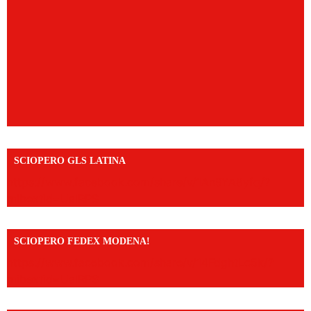
SCIOPERO GLS LATINA
https://www.facebook.com/share/v/1An9YA8yfq/?
mibextid=UalRPS
SCIOPERO FEDEX MODENA!
https://www.facebook.com/share/v/14FdghtLc5k/?
mibextid=UalRPS