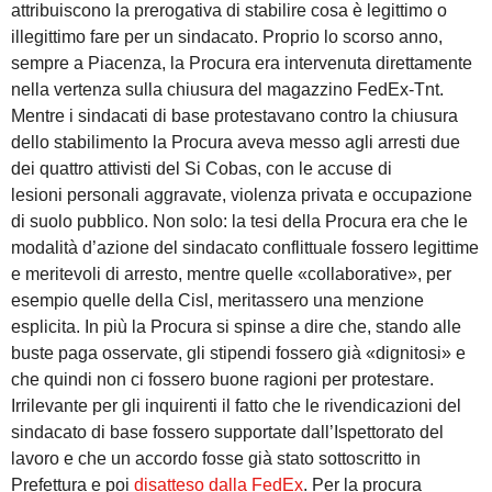
attribuiscono la prerogativa di stabilire cosa è legittimo o
illegittimo fare per un sindacato. Proprio lo scorso anno,
sempre a Piacenza, la Procura era intervenuta direttamente
nella vertenza sulla chiusura del magazzino FedEx-Tnt.
Mentre i sindacati di base protestavano contro la chiusura
dello stabilimento la Procura aveva messo agli arresti due
dei quattro attivisti del Si Cobas, con le accuse di
lesioni personali aggravate, violenza privata e occupazione
di suolo pubblico. Non solo: la tesi della Procura era che le
modalità d’azione del sindacato conflittuale fossero legittime
e meritevoli di arresto, mentre quelle «collaborative», per
esempio quelle della Cisl, meritassero una menzione
esplicita. In più la Procura si spinse a dire che, stando alle
buste paga osservate, gli stipendi fossero già «dignitosi» e
che quindi non ci fossero buone ragioni per protestare.
Irrilevante per gli inquirenti il fatto che le rivendicazioni del
sindacato di base fossero supportate dall’Ispettorato del
lavoro e che un accordo fosse già stato sottoscritto in
Prefettura e poi
disatteso dalla FedEx
. Per la procura