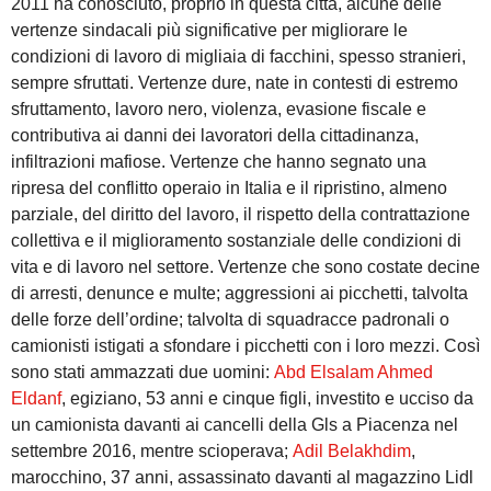
2011 ha conosciuto, proprio in questa città, alcune delle
vertenze sindacali più significative per migliorare le
condizioni di lavoro di migliaia di facchini, spesso stranieri,
sempre sfruttati. Vertenze dure, nate in contesti di estremo
sfruttamento, lavoro nero, violenza, evasione fiscale e
contributiva ai danni dei lavoratori della cittadinanza,
infiltrazioni mafiose. Vertenze che hanno segnato una
ripresa del conflitto operaio in Italia e il ripristino, almeno
parziale, del diritto del lavoro, il rispetto della contrattazione
collettiva e il miglioramento sostanziale delle condizioni di
vita e di lavoro nel settore. Vertenze che sono costate decine
di arresti, denunce e multe; aggressioni ai picchetti, talvolta
delle forze dell’ordine; talvolta di squadracce padronali o
camionisti istigati a sfondare i picchetti con i loro mezzi. Così
sono stati ammazzati due uomini:
Abd Elsalam Ahmed
Eldanf
, egiziano, 53 anni e cinque figli, investito e ucciso da
un camionista davanti ai cancelli della Gls a Piacenza nel
settembre 2016, mentre scioperava;
Adil Belakhdim
,
marocchino, 37 anni, assassinato davanti al magazzino Lidl