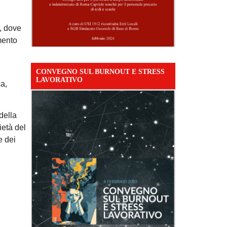
, dove
mento
CONVEGNO SUL BURNOUT E STRESS
LAVORATIVO
ca,
della
ietà del
e dei