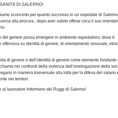
SANITÀ DI SALERNO!
miamo sconcerto per quanto successo in un ospedale di Salerno
nuncia alla procura , dopo aver subito offese circa il suo orienta
io.
ne del genere possa emergere in ambiente ospedaliero, dove è
e offensiva su identità di genere, di orientamento sessuale, etni
elta di genere o dell’identità di genere come elemento fondante 
dichiamo nei confronti della violenza dell’omologazione della soc
garsi in maniera trasversale alla lotta per la difesa del salario 
te nei territori.
o al lavoratore Infermiere del Ruggi di Salerno!