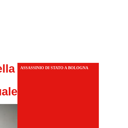
lla
ASSASSINIO DI STATO A BOLOGNA
uale