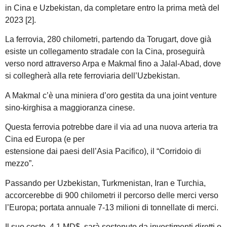
in Cina e Uzbekistan, da completare entro la prima metà del
2023 [2].
La ferrovia, 280 chilometri, partendo da Torugart, dove già
esiste un collegamento stradale con la Cina, proseguirà
verso nord attraverso Arpa e Makmal fino a Jalal-Abad, dove
si collegherà alla rete ferroviaria dell’Uzbekistan.
A Makmal c’è una miniera d’oro gestita da una joint venture
sino-kirghisa a maggioranza cinese.
Questa ferrovia potrebbe dare il via ad una nuova arteria tra
Cina ed Europa (e per
estensione dai paesi dell’Asia Pacifico), il “Corridoio di
mezzo”.
Passando per Uzbekistan, Turkmenistan, Iran e Turchia,
accorcerebbe di 900 chilometri il percorso delle merci verso
l’Europa; portata annuale 7-13 milioni di tonnellate di merci.
Il suo costo, 4,1 MD$, sarà sostenuto da investimenti diretti o