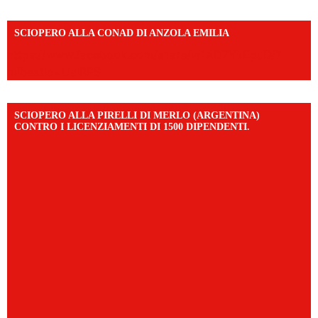
SCIOPERO ALLA CONAD DI ANZOLA EMILIA
https://www.facebook.com/share/v/1AD7YkEpuD/?
mibextid=UalRPS
SCIOPERO ALLA PIRELLI DI MERLO (ARGENTINA)
CONTRO I LICENZIAMENTI DI 1500 DIPENDENTI.