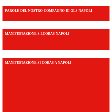
PAROLE DEL NOSTRO COMPAGNO DI GLS NAPOLI
https://vm.tiktok.com/ZNd9eE3RH/
MANIFESTAZIONE S.I.COBAS NAPOLI
https://www.instagram.com/reel/DMAkE-siQw6/?
igsh=NmQ2Y3R5M3ZqcmJo
MANIFESTAZIONE SI COBAS A NAPOLI