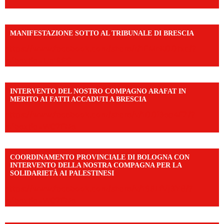
MANIFESTAZIONE SOTTO AL TRIBUNALE DI BRESCIA
https://www.facebook.com/share/r/1EMnKDDtxc/?
mibextid=UalRPS
INTERVENTO DEL NOSTRO COMPAGNO ARAFAT IN
MERITO AI FATTI ACCADUTI A BRESCIA
https://www.facebook.com/share/v/1DDi3eq4FZ/?
mibextid=WC7FNe
COORDINAMENTO PROVINCIALE DI BOLOGNA CON
INTERVENTO DELLA NOSTRA COMPAGNA PER LA
SOLIDARIETÀ AI PALESTINESI
https://www.facebook.com/share/v/198LfVj3Y6/?
mibextid=WC7FNe