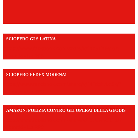
SCIOPERO GLS LATINA
https://www.facebook.com/share/v/1An9YA8yfq/?
mibextid=UalRPS
SCIOPERO FEDEX MODENA!
https://www.facebook.com/share/v/14FdghtLc5k/?
mibextid=UalRPS
AMAZON, POLIZIA CONTRO GLI OPERAI DELLA GEODIS
https://www.facebook.com/share/v/16UuA5c9Ep/?
mibextid=UalRPS