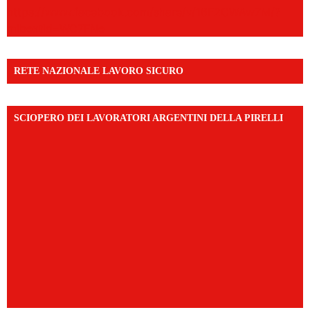
https://www.facebook.com/share/v/16F2CWAw7M/?
mibextid=WC7FNe
RETE NAZIONALE LAVORO SICURO
SCIOPERO DEI LAVORATORI ARGENTINI DELLA PIRELLI