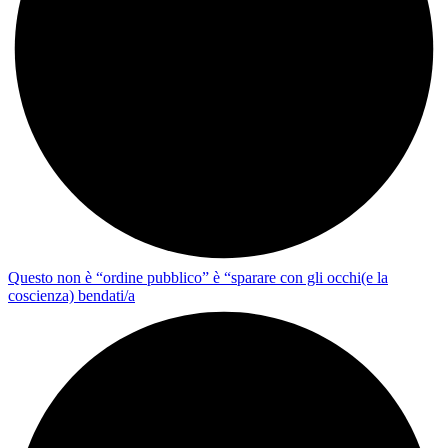
Questo non è “ordine pubblico” è “sparare con gli occhi(e la
coscienza) bendati/a