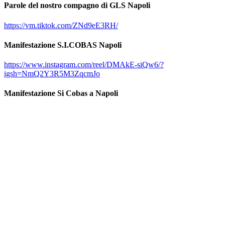
Parole del nostro compagno di GLS Napoli
https://vm.tiktok.com/ZNd9eE3RH/
Manifestazione S.I.COBAS Napoli
https://www.instagram.com/reel/DMAkE-siQw6/?
igsh=NmQ2Y3R5M3ZqcmJo
Manifestazione Si Cobas a Napoli