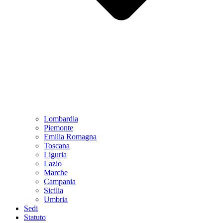
Lombardia
Piemonte
Emilia Romagna
Toscana
Liguria
Lazio
Marche
Campania
Sicilia
Umbria
Sedi
Statuto