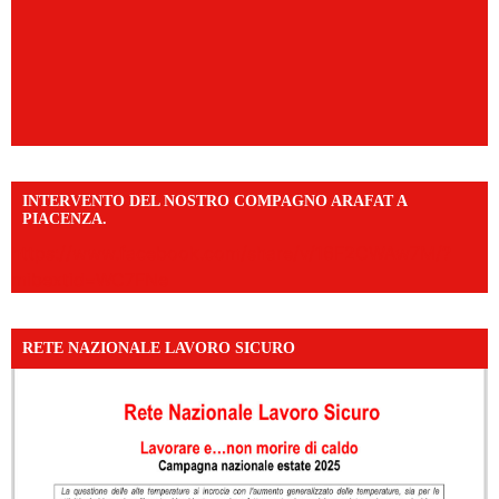
INTERVENTO DEL NOSTRO COMPAGNO ARAFAT A
PIACENZA.
https://www.facebook.com/share/v/16F2CWAw7M/?
mibextid=WC7FNe
RETE NAZIONALE LAVORO SICURO