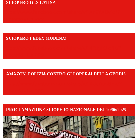
SCIOPERO GLS LATINA
https://www.facebook.com/share/v/1An9YA8yfq/?
mibextid=UalRPS
SCIOPERO FEDEX MODENA!
https://www.facebook.com/share/v/14FdghtLc5k/?
mibextid=UalRPS
AMAZON, POLIZIA CONTRO GLI OPERAI DELLA GEODIS
https://www.facebook.com/share/v/16UuA5c9Ep/?
mibextid=UalRPS
PROCLAMAZIONE SCIOPERO NAZIONALE DEL 20/06/2025