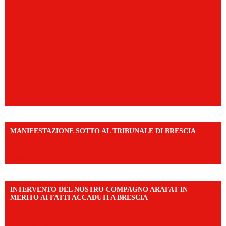
MANIFESTAZIONE SOTTO AL TRIBUNALE DI BRESCIA
https://www.facebook.com/share/r/1EMnKDDtxc/?
mibextid=UalRPS
INTERVENTO DEL NOSTRO COMPAGNO ARAFAT IN
MERITO AI FATTI ACCADUTI A BRESCIA
https://www.facebook.com/share/v/1DDi3eq4FZ/?
mibextid=WC7FNe