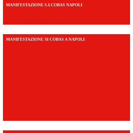
MANIFESTAZIONE S.I.COBAS NAPOLI
https://www.instagram.com/reel/DMAkE-siQw6/?
igsh=NmQ2Y3R5M3ZqcmJo
MANIFESTAZIONE SI COBAS A NAPOLI