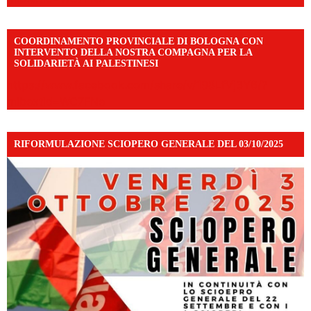
COORDINAMENTO PROVINCIALE DI BOLOGNA CON
INTERVENTO DELLA NOSTRA COMPAGNA PER LA
SOLIDARIETÀ AI PALESTINESI
https://www.facebook.com/share/v/198LfVj3Y6/?
mibextid=WC7FNe
RIFORMULAZIONE SCIOPERO GENERALE DEL 03/10/2025