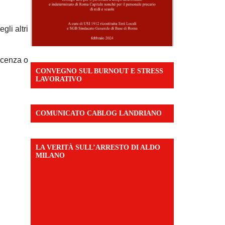
gli altri
acenza o
CONVEGNO SUL BURNOUT E STRESS
LAVORATIVO
COMUNICATO CABLOG LANDRIANO
LA VERITÀ SULL’ARRESTO DI ALDO
MILANO