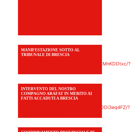
MANIFESTAZIONE SOTTO AL
TRIBUNALE DI BRESCIA
https://www.facebook.com/share/r/1EMnKDDtxc/?
mibextid=UalRPS
INTERVENTO DEL NOSTRO
COMPAGNO ARAFAT IN MERITO AI
FATTI ACCADUTI A BRESCIA
https://www.facebook.com/share/v/1DDi3eq4FZ/?
mibextid=WC7FNe