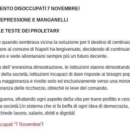
MENTO DISOCCUPATI 7 NOVEMBRE!
REPRESSIONE E MANGANELLI
E TESTE DEI PROLETARI!
 quando sembrava vicina la soluzione per il destino di centinaia
sore al comune di Napoli ha tergiversato, decidendo di continuar
oro e vede allontanarsi sempre più un futuro decente.
ell’ ennesima dimostrazione, le istituzioni stanno dimostrando
 della società, istituzioni incapaci di dare risposte ai bisogni pop
 la maggioranza e rivolto solo ed esclusivamente verso una mino
ioranza delle ricchezze, oltreché le leve del comando.
erra, sfruttando ogni aspetto della vita per trarre profitto e cer
ltra società.Un sistema che si fa beffa di ogni idea di democrazia
ede lavoro, salario, diritti e dignità!
ccupati “7 Novembre”
!