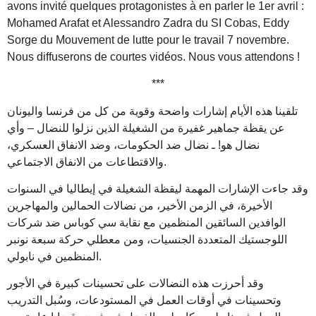
avons invité quelques protagonistes à en parler le 1er avril :
Mohamed Arafat et Alessandro Zadra du SI Cobas, Eddy
Sorge du Mouvement de lutte pour le travail 7 novembre.
Nous diffuserons de courtes vidéos. Nous vous attendons !
***
تلقينا هذه الأيام إشارات واضحة وقوية من كل من فرنسا واليونان
عن يقظة جماهير غفيرة من الشغيلة الذين نزلوا للنضال – وأي
نضال هو! ـ نضال ضد الحكومات، وضد الانفاق العسكري،
والاقتطاعات من الانفاق الاجتماعي.
وقد جاءت الإشارات المهمة ليقظة الشغيلة في إيطاليا في السنوات
الأخيرة، في الزمن الأخير، من نضالات الحمالين والمهاجرين
الوافدين السائقين المنظمين مع نقابة سي كوباس ضد شركات
اللوجستيك المتعددة الجنسيات، ومن معطلي حركة سبعة نونبر
المنظمين في نابولي.
وقد أحرزت هذه النضالات على تحسينات كبيرة في الأجور
وتحسينات في أوقات العمل في المستودعات، وسُبل التدريب