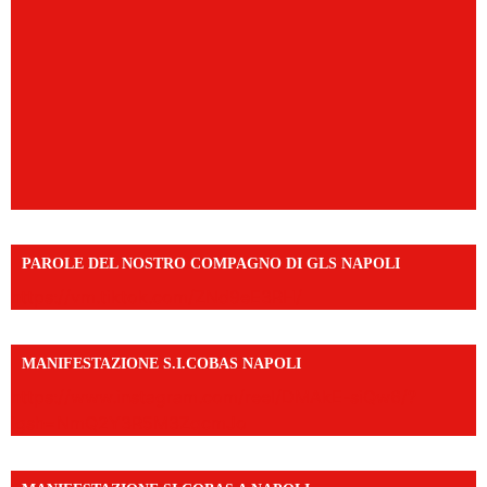
PAROLE DEL NOSTRO COMPAGNO DI GLS NAPOLI
https://vm.tiktok.com/ZNd9eE3RH/
MANIFESTAZIONE S.I.COBAS NAPOLI
https://www.instagram.com/reel/DMAkE-siQw6/?
igsh=NmQ2Y3R5M3ZqcmJo