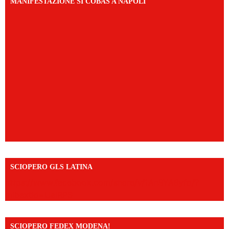
MANIFESTAZIONE SI COBAS A NAPOLI
SCIOPERO GLS LATINA
https://www.facebook.com/share/v/1An9YA8yfq/?
mibextid=UalRPS
SCIOPERO FEDEX MODENA!