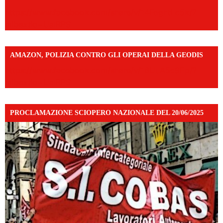
https://www.facebook.com/share/v/14FdghtLc5k/?
mibextid=UalRPS
AMAZON, POLIZIA CONTRO GLI OPERAI DELLA GEODIS
https://www.facebook.com/share/v/16UuA5c9Ep/?
mibextid=UalRPS
PROCLAMAZIONE SCIOPERO NAZIONALE DEL 20/06/2025