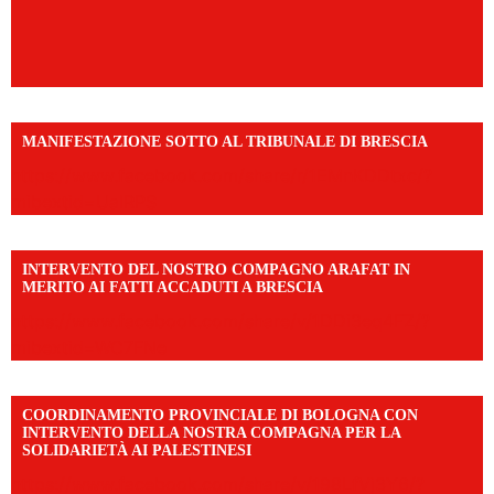
MANIFESTAZIONE SOTTO AL TRIBUNALE DI BRESCIA
https://www.facebook.com/share/r/1EMnKDDtxc/?
mibextid=UalRPS
INTERVENTO DEL NOSTRO COMPAGNO ARAFAT IN
MERITO AI FATTI ACCADUTI A BRESCIA
https://www.facebook.com/share/v/1DDi3eq4FZ/?
mibextid=WC7FNe
COORDINAMENTO PROVINCIALE DI BOLOGNA CON
INTERVENTO DELLA NOSTRA COMPAGNA PER LA
SOLIDARIETÀ AI PALESTINESI
https://www.facebook.com/share/v/198LfVj3Y6/?