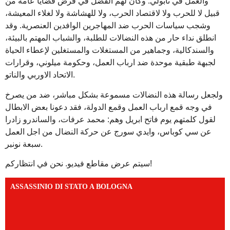
والعمل في نابولي. وكان لهم الفضل في فرض قضايا عامة من
قبيل لا للحرب ولا لاقتصاد الحرب، ولا للهشاشة ولا لغلاء المعيشة،
وشجب سياسات الحرب ضد المهاجرين الوافدين العنصرية. وقد
انطلق نداء حار من هذه النضالات للطلبة، والشباب المهتم بالبيئة،
والسندكالية، وجماهير من المستغلات والمستغلين لإعطاء الحياة
لجبهة طبقية موحدة ضد ارباب العمل، وحكومة ميلوني، وقرارات
الاتحاد الاوربي والناتو.
ولجعل رسالة هذه النضالات مسموعة بشكل مباشر، ضد من يصرخ
في وجه قمع ارباب العمل وقمع الدولة، فقد دعونا بعض الابطال
لقول كلمتهم يوم فاتح ابريل وهم: محمد عرفات، والساندرو زادرا
عن سي كوباس، وايدي سورج عن حركة النضال من اجل العمل
سبعة نونبر.
سيتم عرض مقاطع فيديو. نحن في انتظاركم!
ASSASSINIO DI STATO A BOLOGNA