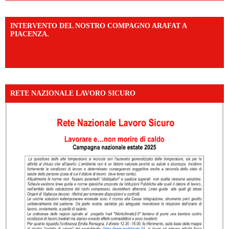
INTERVENTO DEL NOSTRO COMPAGNO ARAFAT A
PIACENZA.
https://www.facebook.com/share/v/16F2CWAw7M/?
mibextid=WC7FNe
RETE NAZIONALE LAVORO SICURO