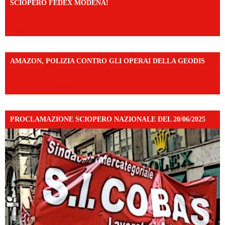
SCIOPERO FEDEX MODENA!
https://www.facebook.com/share/v/14FdghtLc5k/?
mibextid=UalRPS
AMAZON, POLIZIA CONTRO GLI OPERAI DELLA GEODIS
https://www.facebook.com/share/v/16UuA5c9Ep/?
mibextid=UalRPS
PROCLAMAZIONE SCIOPERO NAZIONALE DEL 20/06/2025