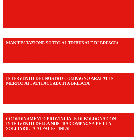
MANIFESTAZIONE SOTTO AL TRIBUNALE DI BRESCIA
https://www.facebook.com/share/r/1EMnKDDtxc/?
mibextid=UalRPS
INTERVENTO DEL NOSTRO COMPAGNO ARAFAT IN
MERITO AI FATTI ACCADUTI A BRESCIA
https://www.facebook.com/share/v/1DDi3eq4FZ/?
mibextid=WC7FNe
COORDINAMENTO PROVINCIALE DI BOLOGNA CON
INTERVENTO DELLA NOSTRA COMPAGNA PER LA
SOLIDARIETÀ AI PALESTINESI