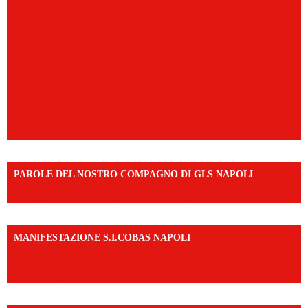
PAROLE DEL NOSTRO COMPAGNO DI GLS NAPOLI
https://vm.tiktok.com/ZNd9eE3RH/
MANIFESTAZIONE S.I.COBAS NAPOLI
https://www.instagram.com/reel/DMAkE-siQw6/?
igsh=NmQ2Y3R5M3ZqcmJo