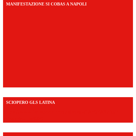
MANIFESTAZIONE SI COBAS A NAPOLI
SCIOPERO GLS LATINA
https://www.facebook.com/share/v/1An9YA8yfq/?
mibextid=UalRPS