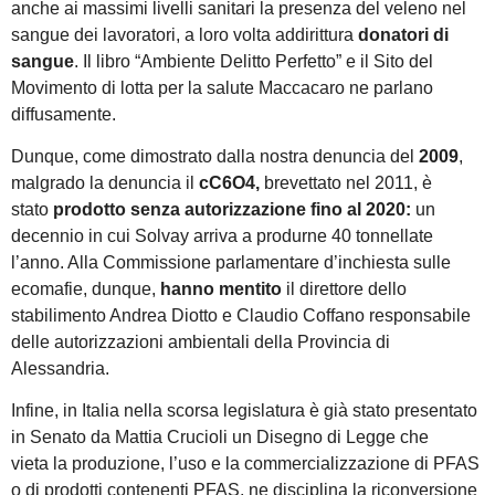
anche ai massimi livelli sanitari la presenza del veleno nel
sangue dei lavoratori, a loro volta addirittura
donatori di
sangue
. Il libro “Ambiente Delitto Perfetto” e il Sito del
Movimento di lotta per la salute Maccacaro ne parlano
diffusamente.
Dunque, come dimostrato dalla nostra denuncia del
2009
,
malgrado la denuncia il
cC6O4,
brevettato nel 2011, è
stato
prodotto senza autorizzazione fino al 2020:
un
decennio in cui Solvay arriva a produrne 40 tonnellate
l’anno. Alla Commissione parlamentare d’inchiesta sulle
ecomafie, dunque,
hanno mentito
il direttore dello
stabilimento Andrea Diotto e Claudio Coffano responsabile
delle autorizzazioni ambientali della Provincia di
Alessandria.
Infine, in Italia nella scorsa legislatura è già stato presentato
in Senato da Mattia Crucioli un Disegno di Legge che
vieta la produzione, l’uso e la commercializzazione di PFAS
o di prodotti contenenti PFAS, ne disciplina la riconversione