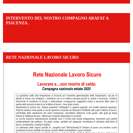
INTERVENTO DEL NOSTRO COMPAGNO ARAFAT A
PIACENZA.
https://www.facebook.com/share/v/16F2CWAw7M/?
mibextid=WC7FNe
RETE NAZIONALE LAVORO SICURO