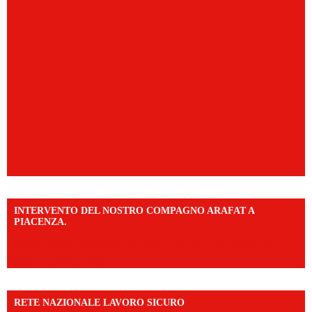
INTERVENTO DEL NOSTRO COMPAGNO ARAFAT A
PIACENZA.
https://www.facebook.com/share/v/16F2CWAw7M/?
mibextid=WC7FNe
RETE NAZIONALE LAVORO SICURO