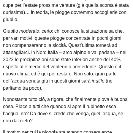
cupe per l’estate prossima ventura (già quella scorsa è stata
durissima)… In teoria, le piogge dovremmo accoglierle con
giubilo.
Giubilo
moderato
, certo: chi conosce la situazione sa che,
per vari motivi, queste piogge concentrate in pochi giorni
non compenseranno la siccità. Quest’ultima tornerà ad
attanagliarci. In Nord Italia – arco alpino e val padana – nel
2022 le precipitazioni sono state inferiori anche del 40%
rispetto alle medie del ventennio precedente. Questo è il
nuovo clima, ed è qui per restare. Non solo: gran parte
dell’acqua venuta giù in questi giorni sarà
inutile
(ne
parliamo tra poco).
Nonostante tutto ciò, a rigore, che finalmente piova è buona
cosa. Piace a tutti che quando si apre il rubinetto esca
l’acqua, no? Da dove si crede che venga, quell’acqua, se
non dal cielo?
Il motivo per cui la pioggia sta avendo conseguenze