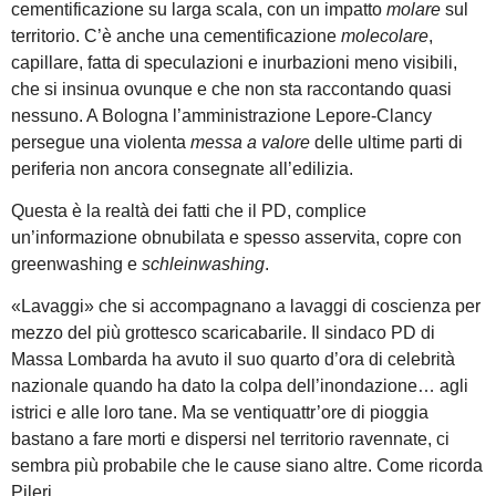
cementificazione su larga scala, con un impatto
molare
sul
territorio. C’è anche una cementificazione
molecolare
,
capillare, fatta di speculazioni e inurbazioni meno visibili,
che si insinua ovunque e che non sta raccontando quasi
nessuno. A Bologna l’amministrazione Lepore-Clancy
persegue una violenta
messa a valore
delle ultime parti di
periferia non ancora consegnate all’edilizia.
Questa è la realtà dei fatti che il PD, complice
un’informazione obnubilata e spesso asservita, copre con
greenwashing e
schleinwashing
.
«Lavaggi» che si accompagnano a lavaggi di coscienza per
mezzo del più grottesco scaricabarile. Il sindaco PD di
Massa Lombarda ha avuto il suo quarto d’ora di celebrità
nazionale quando ha dato la colpa dell’inondazione… agli
istrici e alle loro tane. Ma se ventiquattr’ore di pioggia
bastano a fare morti e dispersi nel territorio ravennate, ci
sembra più probabile che le cause siano altre. Come ricorda
Pileri,