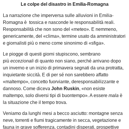
Le colpe del disastro in Emilia-Romagna
La narrazione che imperversa sulle alluvioni in Emilia-
Romagna è tossica e nasconde le responsabilità reali.
Responsabilità che non sono del «meteo». E nemmeno,
genericamente, del «clima», termine usato da amministratori
e giornalisti più o meno come sinonimo di «sfiga».
Le piogge di questi giorni stupiscono, sembrano
più
eccezionali
di quanto non siano, perché arrivano dopo
un inverno e un inizio di primavera segnati da una protratta,
inquietante siccità. E di per sé non sarebbero affatto
«maltempo», concetto fuorviante, deresponsabilizzante e
dannoso. Come diceva
John Ruskin
, «non esiste
maltempo, solo diversi tipi di buontempo». A essere
mala
è
la situazione che il tempo trova.
Veniamo da lunghi mesi a becco asciutto: montagne senza
neve, torrenti e fiumi tragicamente in secca, vegetazione e
fauna in grave sofferenza, contadini disperati, prospettive