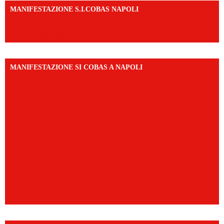
MANIFESTAZIONE S.I.COBAS NAPOLI
https://www.instagram.com/reel/DMAkE-siQw6/?
igsh=NmQ2Y3R5M3ZqcmJo
MANIFESTAZIONE SI COBAS A NAPOLI