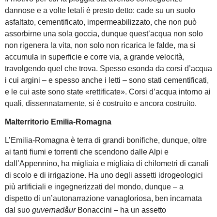
dannose e a volte letali è presto detto: cade su un suolo
asfaltato, cementificato, impermeabilizzato, che non può
assorbirne una sola goccia, dunque quest’acqua non solo
non rigenera la vita, non solo non ricarica le falde, ma si
accumula in superficie e corre via, a grande velocità,
travolgendo quel che trova. Spesso esonda da corsi d’acqua
i cui argini – e spesso anche i letti – sono stati cementificati,
e le cui aste sono state «rettificate». Corsi d’acqua intorno ai
quali, dissennatamente, si è costruito e ancora costruito.
Malterritorio Emilia-Romagna
L’Emilia-Romagna è terra di grandi bonifiche, dunque, oltre
ai tanti fiumi e torrenti che scendono dalle Alpi e
dall’Appennino, ha migliaia e migliaia di chilometri di canali
di scolo e di irrigazione. Ha uno degli assetti idrogeologici
più artificiali e ingegnerizzati del mondo, dunque – a
dispetto di un’autonarrazione vanagloriosa, ben incarnata
dal suo
guvernadåur
Bonaccini – ha un assetto