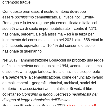
oltremodo
fragile
.
Con queste premesse, il nostro territorio dovrebbe
essere
pochissimo
cementificato. E invece no: l’Emilia-
Romagna è la terza regione più cementificata d’Italia, col
suo 9% circa di suolo impermeabilizzato – contro il 7,1%
nazionale, percentuale già altissima – ed è la terza per
incremento del consumo di suolo nel 2021: oltre 658 ettari in
più ricoperti, equivalenti al 10,4% del consumo di suolo
nazionale di quell’anno.
Nel 2017 l’amministrazione Bonaccini ha prodotto una legge
definita, in perfetta neolingua stile
1984
, «contro il consumo
di suolo». Una legge farlocca, truffaldina, il cui scopo reale
era
permettere
la cementificazione, come denunciato invano
da molti esperti – geografi, urbanisti, architetti, storici del
territorio – e associazioni ambientaliste. Si veda il libro
collettaneo
Consumo di luogo. Regresso neoliberista nel
disegno di legge urbanistica dell’Emilia-
Romagna
(Pendragon, Bologna 2017,
disponibile in pdf