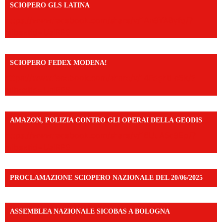
SCIOPERO GLS LATINA
https://www.facebook.com/share/v/1An9YA8yfq/?
mibextid=UalRPS
SCIOPERO FEDEX MODENA!
https://www.facebook.com/share/v/14FdghtLc5k/?
mibextid=UalRPS
AMAZON, POLIZIA CONTRO GLI OPERAI DELLA GEODIS
https://www.facebook.com/share/v/16UuA5c9Ep/?
mibextid=UalRPS
PROCLAMAZIONE SCIOPERO NAZIONALE DEL 20/06/2025
ASSEMBLEA NAZIONALE SICOBAS A BOLOGNA