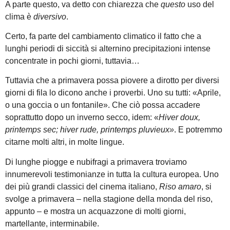
A parte questo, va detto con chiarezza che
questo
uso del
clima è
diversivo
.
Certo, fa parte del cambiamento climatico il fatto che a
lunghi periodi di siccità si alternino precipitazioni intense
concentrate in pochi giorni, tuttavia…
Tuttavia che a primavera possa piovere a dirotto per diversi
giorni di fila lo dicono anche i proverbi. Uno su tutti: «Aprile,
o una goccia o un fontanile». Che ciò possa accadere
soprattutto dopo un inverno secco, idem: «
Hiver doux,
printemps sec; hiver rude, printemps pluvieux»
. E potremmo
citarne molti altri, in molte lingue.
Di lunghe piogge e nubifragi a primavera troviamo
innumerevoli testimonianze in tutta la cultura europea. Uno
dei più grandi classici del cinema italiano,
Riso amaro
, si
svolge a primavera – nella stagione della monda del riso,
appunto – e mostra un acquazzone di molti giorni,
martellante, interminabile.