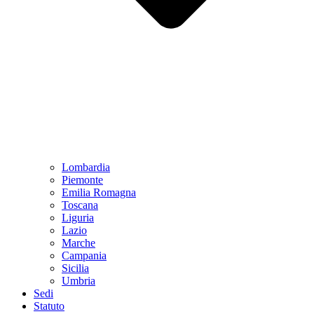
Lombardia
Piemonte
Emilia Romagna
Toscana
Liguria
Lazio
Marche
Campania
Sicilia
Umbria
Sedi
Statuto