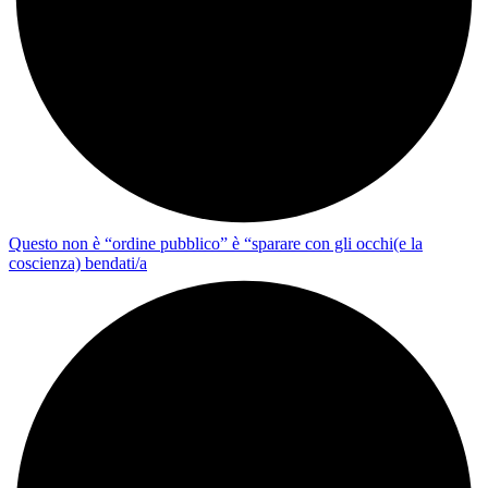
Questo non è “ordine pubblico” è “sparare con gli occhi(e la
coscienza) bendati/a