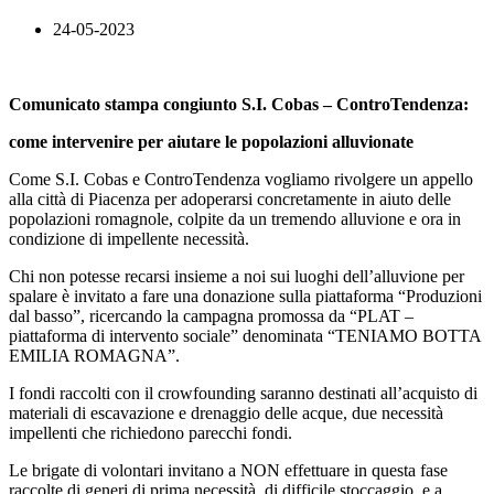
24-05-2023
Comunicato stampa congiunto S.I. Cobas – ControTendenza:
come intervenire per aiutare le popolazioni alluvionate
Come S.I. Cobas e ControTendenza vogliamo rivolgere un appello
alla città di Piacenza per adoperarsi concretamente in aiuto delle
popolazioni romagnole, colpite da un tremendo alluvione e ora in
condizione di impellente necessità.
Chi non potesse recarsi insieme a noi sui luoghi dell’alluvione per
spalare è invitato a fare una donazione sulla piattaforma “Produzioni
dal basso”, ricercando la campagna promossa da “PLAT –
piattaforma di intervento sociale” denominata “TENIAMO BOTTA
EMILIA ROMAGNA”.
I fondi raccolti con il crowfounding saranno destinati all’acquisto di
materiali di escavazione e drenaggio delle acque, due necessità
impellenti che richiedono parecchi fondi.
Le brigate di volontari invitano a NON effettuare in questa fase
raccolte di generi di prima necessità, di difficile stoccaggio, e a