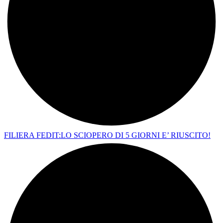
FILIERA FEDIT:LO SCIOPERO DI 5 GIORNI E’ RIUSCITO!