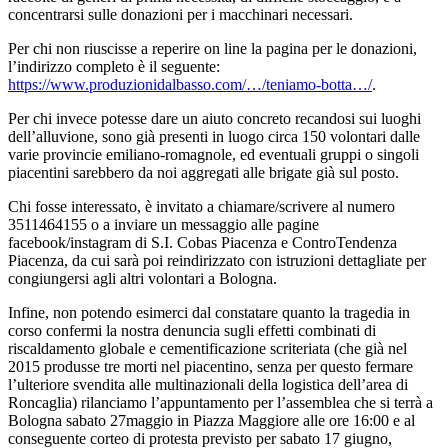
concentrarsi sulle donazioni per i macchinari necessari.
Per chi non riuscisse a reperire on line la pagina per le donazioni,
l’indirizzo completo è il seguente:
https://www.produzionidalbasso.com/…/teniamo-botta…/
.
Per chi invece potesse dare un aiuto concreto recandosi sui luoghi
dell’alluvione, sono già presenti in luogo circa 150 volontari dalle
varie provincie emiliano-romagnole, ed eventuali gruppi o singoli
piacentini sarebbero da noi aggregati alle brigate già sul posto.
Chi fosse interessato, è invitato a chiamare/scrivere al numero
3511464155 o a inviare un messaggio alle pagine
facebook/instagram di S.I. Cobas Piacenza e ControTendenza
Piacenza, da cui sarà poi reindirizzato con istruzioni dettagliate per
congiungersi agli altri volontari a Bologna.
Infine, non potendo esimerci dal constatare quanto la tragedia in
corso confermi la nostra denuncia sugli effetti combinati di
riscaldamento globale e cementificazione scriteriata (che già nel
2015 produsse tre morti nel piacentino, senza per questo fermare
l’ulteriore svendita alle multinazionali della logistica dell’area di
Roncaglia) rilanciamo l’appuntamento per l’assemblea che si terrà a
Bologna sabato 27maggio in Piazza Maggiore alle ore 16:00 e al
conseguente corteo di protesta previsto per sabato 17 giugno,