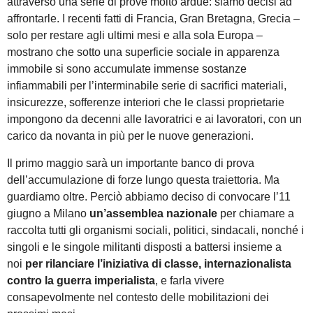
attraverso una serie di prove molto ardue: siamo decisi ad
affrontarle. I recenti fatti di Francia, Gran Bretagna, Grecia –
solo per restare agli ultimi mesi e alla sola Europa –
mostrano che sotto una superficie sociale in apparenza
immobile si sono accumulate immense sostanze
infiammabili per l’interminabile serie di sacrifici materiali,
insicurezze, sofferenze interiori che le classi proprietarie
impongono da decenni alle lavoratrici e ai lavoratori, con un
carico da novanta in più per le nuove generazioni.
Il primo maggio sarà un importante banco di prova
dell’accumulazione di forze lungo questa traiettoria. Ma
guardiamo oltre. Perciò abbiamo deciso di convocare l’11
giugno a Milano
un’assemblea nazionale
per chiamare a
raccolta tutti gli organismi sociali, politici, sindacali, nonché i
singoli e le singole militanti disposti a battersi insieme a
noi
per rilanciare l’iniziativa di classe, internazionalista
contro la guerra imperialista
, e farla vivere
consapevolmente nel contesto delle mobilitazioni dei