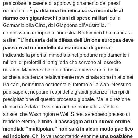
particolare le catene di approvvigionamento dei paesi
occidentali.
È partita una frenetica corsa mondiale al
riarmo con giganteschi piani di spese militari
, dalla
Germania alla Cina, dal Giappone all’Australia. Il
commissario europeo all’industria Breton non l’ha mandata
a dire:
“L’industria della difesa dell’Unione europea deve
passare ad un modello da economia di guerra”
,
indicando la priorità immediata nel produrre rapidamente i
milioni di proiettili di artiglieria che servono all’esercito
ucraino. Manovre che preludono a nuovi scontri bellici
anche a scadenza relativamente ravvicinata sono in atto nei
Balcani, nell’Africa occidentale, intorno a Taiwan. Nessuno
può sapere, neppure i capi delle grandi potenze, i tempi di
precipitazione di questo processo globale. Ma la direzione
di marcia è data. Il vecchio ordine mondiale a stelle e
strisce, che Washington e Wall Street avrebbero preteso di
rendere eterno, è finito.
Il passaggio ad un nuovo ordine
mondiale “multipolare” non sarà in alcun modo pacifico
ed indolore
. Chi lo va raccontando esprime
una posizione