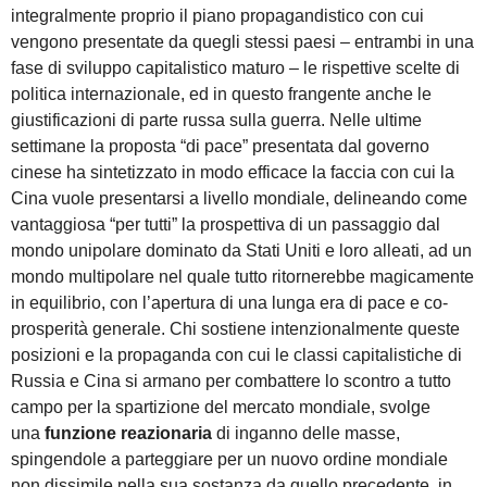
integralmente proprio il piano propagandistico con cui
vengono presentate da quegli stessi paesi – entrambi in una
fase di sviluppo capitalistico maturo – le rispettive scelte di
politica internazionale, ed in questo frangente anche le
giustificazioni di parte russa sulla guerra. Nelle ultime
settimane la proposta “di pace” presentata dal governo
cinese ha sintetizzato in modo efficace la faccia con cui la
Cina vuole presentarsi a livello mondiale, delineando come
vantaggiosa “per tutti” la prospettiva di un passaggio dal
mondo unipolare dominato da Stati Uniti e loro alleati, ad un
mondo multipolare nel quale tutto ritornerebbe magicamente
in equilibrio, con l’apertura di una lunga era di pace e co-
prosperità generale. Chi sostiene intenzionalmente queste
posizioni e la propaganda con cui le classi capitalistiche di
Russia e Cina si armano per combattere lo scontro a tutto
campo per la spartizione del mercato mondiale, svolge
una
funzione reazionaria
di inganno delle masse,
spingendole a parteggiare per un nuovo ordine mondiale
non dissimile nella sua sostanza da quello precedente, in