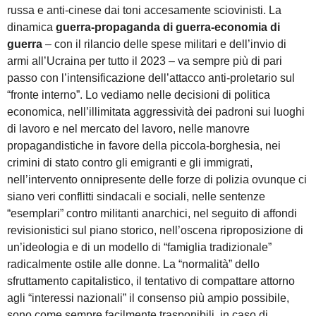
russa e anti-cinese dai toni accesamente sciovinisti. La
dinamica
guerra-propaganda di guerra-economia di
guerra
– con il rilancio delle spese militari e dell’invio di
armi all’Ucraina per tutto il 2023 – va sempre più di pari
passo con l’intensificazione dell’attacco anti-proletario sul
“fronte interno”. Lo vediamo nelle decisioni di politica
economica, nell’illimitata aggressività dei padroni sui luoghi
di lavoro e nel mercato del lavoro, nelle manovre
propagandistiche in favore della piccola-borghesia, nei
crimini di stato contro gli emigranti e gli immigrati,
nell’intervento onnipresente delle forze di polizia ovunque ci
siano veri conflitti sindacali e sociali, nelle sentenze
“esemplari” contro militanti anarchici, nel seguito di affondi
revisionistici sul piano storico, nell’oscena riproposizione di
un’ideologia e di un modello di “famiglia tradizionale”
radicalmente ostile alle donne. La “normalità” dello
sfruttamento capitalistico, il tentativo di compattare attorno
agli “interessi nazionali” il consenso più ampio possibile,
sono come sempre facilmente trasponibili, in caso di