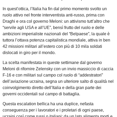
In quest’ottica, l’Italia ha fin dal primo momento svolto un
ruolo attivo nel fronte interventista anti-russo, prima con
Draghi e ora col governo Meloni: un attivismo tutt’altro che
“servile agli USA e all’UE”, bensì frutto del ruolo e delle
ambizioni imperialiste nazionali del “Belpaese”, la quale è
tuttora l’ottava potenza capitalistica mondiale, attiva in ben
42 missioni militari all’estero con più di 10 mila soldati
dislocati in giro per il mondo.
La scelta manifestata in queste settimane dal governo
Meloni di rifornire Zelensky con un invio massiccio di caccia
F-16 e con militari sul campo col ruolo di “addestratori”
dell’aviazione ucraina, segna un ulteriore salto di qualità nel
coinvolgimento diretto dell’Italia e della gran parte dei
governi occidentali sul campo di battaglia.
Questa escalation bellica ha una duplice, nefasta
conseguenza per i lavoratori e i proletari di ogni paese,
ucraini così come russi o italiani: da un lato alimenta morti e