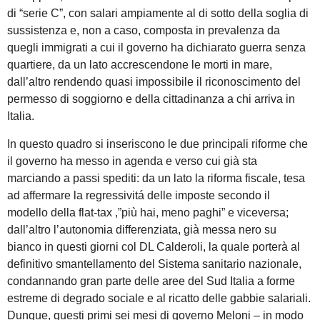
di “serie C”, con salari ampiamente al di sotto della soglia di
sussistenza e, non a caso, composta in prevalenza da
quegli immigrati a cui il governo ha dichiarato guerra senza
quartiere, da un lato accrescendone le morti in mare,
dall’altro rendendo quasi impossibile il riconoscimento del
permesso di soggiorno e della cittadinanza a chi arriva in
Italia.
In questo quadro si inseriscono le due principali riforme che
il governo ha messo in agenda e verso cui già sta
marciando a passi spediti: da un lato la riforma fiscale, tesa
ad affermare la regressivitá delle imposte secondo il
modello della flat-tax ,”più hai, meno paghi” e viceversa;
dall’altro l’autonomia differenziata, già messa nero su
bianco in questi giorni col DL Calderoli, la quale porterà al
definitivo smantellamento del Sistema sanitario nazionale,
condannando gran parte delle aree del Sud Italia a forme
estreme di degrado sociale e al ricatto delle gabbie salariali.
Dunque, questi primi sei mesi di governo Meloni – in modo