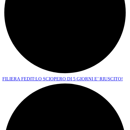
FILIERA FEDIT:LO SCIOPERO DI 5 GIORNI E’ RIUSCITO!