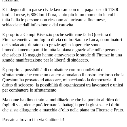
È indegno di un paese civile lavorare con una paga base di 1180€
lordi al mese, 6,80€ lordi l’ora, tanto più in un momento in cui in
tutta Italia le persone non riescono ad arrivare a fine mese,
schiacciate dall’inflazione e dal carovita.
E proprio a Campi Bisenzio poche settimane fa la Questura di
Firenze emetteva un foglio di via contro Sarah e Luca, coordinatori
del sindacato, ritirato solo grazie agli scioperi che sono
immediatamente partiti in tutta la piana e grazie alle mille persone
che sabato 13 maggio hanno attraversato le strade di Firenze in una
grande manifestazione per la libertà di sindacato.
È proprio la possibilità di combattere contro condizioni di
sfruttamento che come un cancro ammalano il nostro territorio che la
Questura ha provato ad attaccare, minacciando la democrazia, il
diritto di sciopero, la possibilità di organizzarsi tra lavoratori e unirsi
per combattere lo sfruttamento.
Ma come ha dimostrato la mobilitazione che ha portato al ritiro dei
fogli di via, niente può fermare la battaglia per la giustizia e i diritti
che si sta allargando a macchia d’olio nella piana tra Firenze e Prato.
Passate a trovarci in via Gattinella!