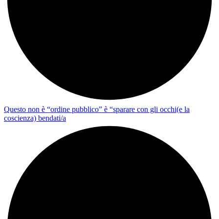
Questo non è “ordine pubblico” è “sparare con gli occhi(e la
coscienza) bendati/a