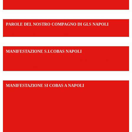
PAROLE DEL NOSTRO COMPAGNO DI GLS NAPOLI
https://vm.tiktok.com/ZNd9eE3RH/
MANIFESTAZIONE S.I.COBAS NAPOLI
https://www.instagram.com/reel/DMAkE-siQw6/?
igsh=NmQ2Y3R5M3ZqcmJo
MANIFESTAZIONE SI COBAS A NAPOLI