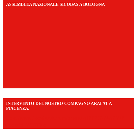
ASSEMBLEA NAZIONALE SICOBAS A BOLOGNA
INTERVENTO DEL NOSTRO COMPAGNO ARAFAT A
PIACENZA.
https://www.facebook.com/share/v/16F2CWAw7M/?
mibextid=WC7FNe