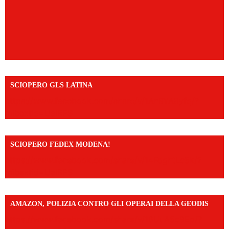
SCIOPERO GLS LATINA
https://www.facebook.com/share/v/1An9YA8yfq/?
mibextid=UalRPS
SCIOPERO FEDEX MODENA!
https://www.facebook.com/share/v/14FdghtLc5k/?
mibextid=UalRPS
AMAZON, POLIZIA CONTRO GLI OPERAI DELLA GEODIS
https://www.facebook.com/share/v/16UuA5c9Ep/?