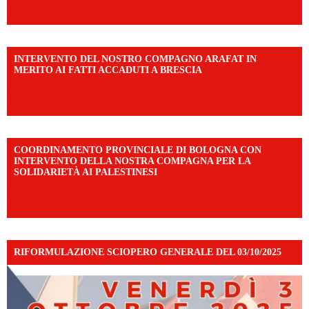
mibextid=UalRPS
INTERVENTO DEL NOSTRO COMPAGNO ARAFAT IN
MERITO AI FATTI ACCADUTI A BRESCIA
https://www.facebook.com/share/v/1DDi3eq4FZ/?
mibextid=WC7FNe
COORDINAMENTO PROVINCIALE DI BOLOGNA CON
INTERVENTO DELLA NOSTRA COMPAGNA PER LA
SOLIDARIETÀ AI PALESTINESI
https://www.facebook.com/share/v/198LfVj3Y6/?
mibextid=WC7FNe
RIFORMULAZIONE SCIOPERO GENERALE DEL 03/10/2025