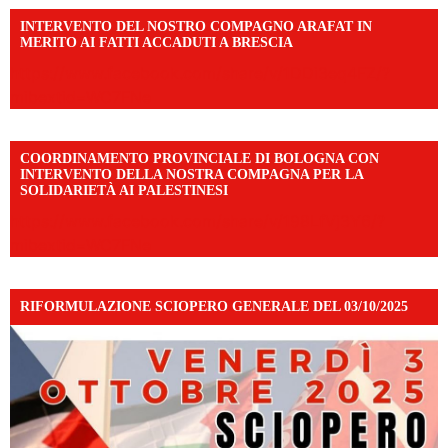
INTERVENTO DEL NOSTRO COMPAGNO ARAFAT IN
MERITO AI FATTI ACCADUTI A BRESCIA
https://www.facebook.com/share/v/1DDi3eq4FZ/?
mibextid=WC7FNe
COORDINAMENTO PROVINCIALE DI BOLOGNA CON
INTERVENTO DELLA NOSTRA COMPAGNA PER LA
SOLIDARIETÀ AI PALESTINESI
https://www.facebook.com/share/v/198LfVj3Y6/?
mibextid=WC7FNe
RIFORMULAZIONE SCIOPERO GENERALE DEL 03/10/2025