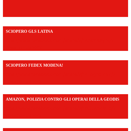
SCIOPERO GLS LATINA
https://www.facebook.com/share/v/1An9YA8yfq/?
mibextid=UalRPS
SCIOPERO FEDEX MODENA!
https://www.facebook.com/share/v/14FdghtLc5k/?
mibextid=UalRPS
AMAZON, POLIZIA CONTRO GLI OPERAI DELLA GEODIS
https://www.facebook.com/share/v/16UuA5c9Ep/?
mibextid=UalRPS