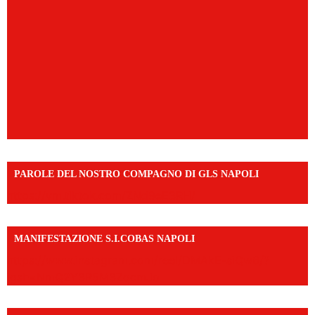
PAROLE DEL NOSTRO COMPAGNO DI GLS NAPOLI
https://vm.tiktok.com/ZNd9eE3RH/
MANIFESTAZIONE S.I.COBAS NAPOLI
https://www.instagram.com/reel/DMAkE-siQw6/?
igsh=NmQ2Y3R5M3ZqcmJo