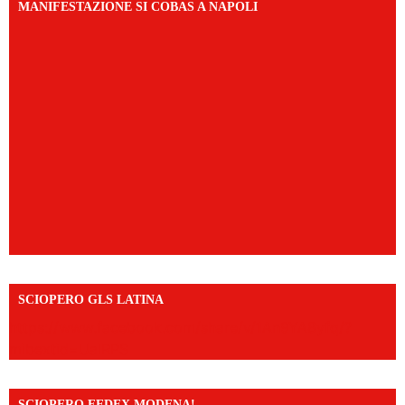
MANIFESTAZIONE SI COBAS A NAPOLI
SCIOPERO GLS LATINA
https://www.facebook.com/share/v/1An9YA8yfq/?
mibextid=UalRPS
SCIOPERO FEDEX MODENA!