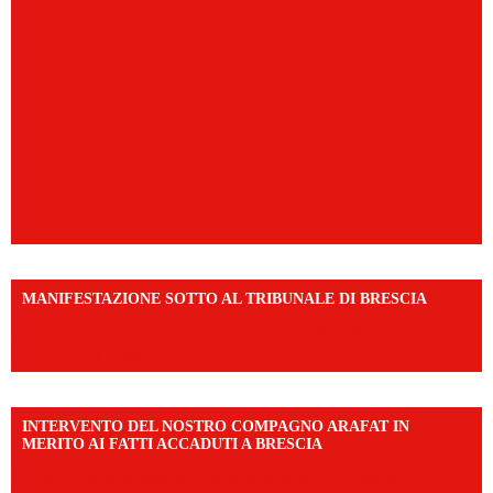
MANIFESTAZIONE SOTTO AL TRIBUNALE DI BRESCIA
https://www.facebook.com/share/r/1EMnKDDtxc/?
mibextid=UalRPS
INTERVENTO DEL NOSTRO COMPAGNO ARAFAT IN
MERITO AI FATTI ACCADUTI A BRESCIA
https://www.facebook.com/share/v/1DDi3eq4FZ/?