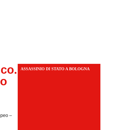
ico.
ASSASSINIO DI STATO A BOLOGNA
ro
opeo –