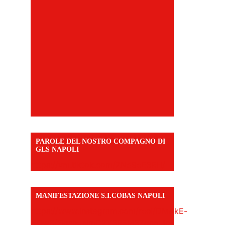
PAROLE DEL NOSTRO COMPAGNO DI
GLS NAPOLI
https://vm.tiktok.com/ZNd9eE3RH/
MANIFESTAZIONE S.I.COBAS NAPOLI
https://www.instagram.com/reel/DMAkE-
siQw6/?igsh=NmQ2Y3R5M3ZqcmJo