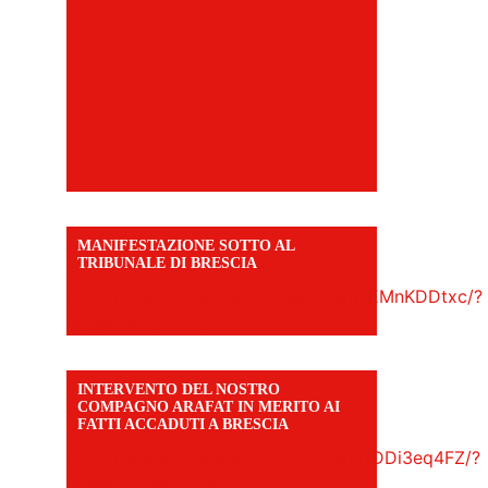
MANIFESTAZIONE SOTTO AL
TRIBUNALE DI BRESCIA
https://www.facebook.com/share/r/1EMnKDDtxc/?
mibextid=UalRPS
INTERVENTO DEL NOSTRO
COMPAGNO ARAFAT IN MERITO AI
FATTI ACCADUTI A BRESCIA
https://www.facebook.com/share/v/1DDi3eq4FZ/?
mibextid=WC7FNe