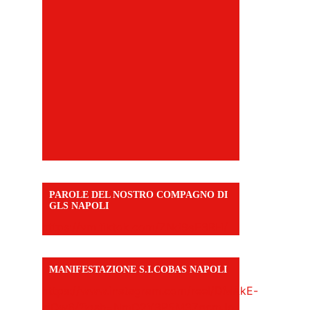
PAROLE DEL NOSTRO COMPAGNO DI
GLS NAPOLI
https://vm.tiktok.com/ZNd9eE3RH/
MANIFESTAZIONE S.I.COBAS NAPOLI
https://www.instagram.com/reel/DMAkE-
siQw6/?igsh=NmQ2Y3R5M3ZqcmJo