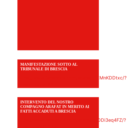
MANIFESTAZIONE SOTTO AL
TRIBUNALE DI BRESCIA
https://www.facebook.com/share/r/1EMnKDDtxc/?
mibextid=UalRPS
INTERVENTO DEL NOSTRO
COMPAGNO ARAFAT IN MERITO AI
FATTI ACCADUTI A BRESCIA
https://www.facebook.com/share/v/1DDi3eq4FZ/?
mibextid=WC7FNe