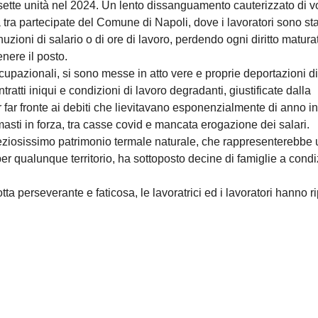
sette unità nel 2024. Un lento dissanguamento cauterizzato di vo
a tra partecipate del Comune di Napoli, dove i lavoratori sono sta
nuzioni di salario o di ore di lavoro, perdendo ogni diritto matura
nere il posto.
ccupazionali, si sono messe in atto vere e proprie deportazioni di
ntratti iniqui e condizioni di lavoro degradanti, giustificate dalla
per far fronte ai debiti che lievitavano esponenzialmente di anno i
masti in forza, tra casse covid e mancata erogazione dei salari.
eziosissimo patrimonio termale naturale, che rappresenterebbe 
per qualunque territorio, ha sottoposto decine di famiglie a condi
otta perseverante e faticosa, le lavoratrici ed i lavoratori hanno r