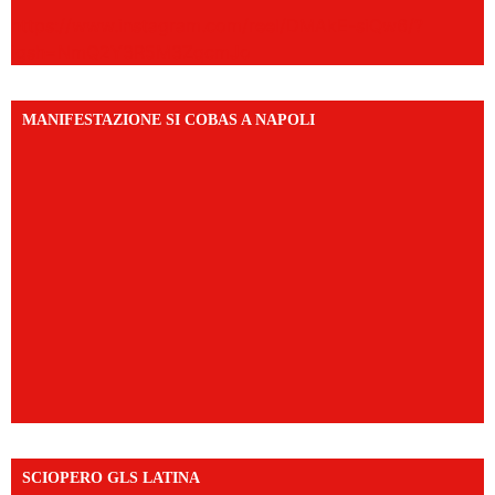
https://www.instagram.com/reel/DMAkE-siQw6/?
igsh=NmQ2Y3R5M3ZqcmJo
MANIFESTAZIONE SI COBAS A NAPOLI
SCIOPERO GLS LATINA