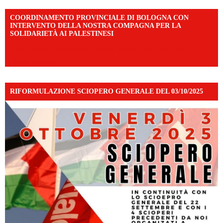
COORDINAMENTO PROVINCIALE DI BOLOGNA CON
INTERVENTO DELLA NOSTRA COMPAGNA PER LA
SOLIDARIETÀ AI PALESTINESI
https://www.facebook.com/share/v/198LfVj3Y6/?
mibextid=WC7FNe
RIFORMULAZIONE SCIOPERO GENERALE DEL 03/10/2025