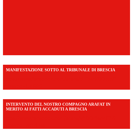
MANIFESTAZIONE SOTTO AL TRIBUNALE DI BRESCIA
https://www.facebook.com/share/r/1EMnKDDtxc/?
mibextid=UalRPS
INTERVENTO DEL NOSTRO COMPAGNO ARAFAT IN
MERITO AI FATTI ACCADUTI A BRESCIA
https://www.facebook.com/share/v/1DDi3eq4FZ/?
mibextid=WC7FNe