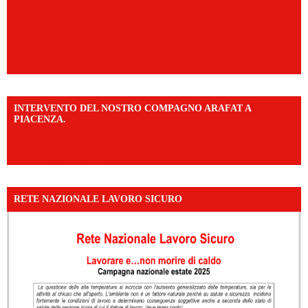
INTERVENTO DEL NOSTRO COMPAGNO ARAFAT A
PIACENZA.
https://www.facebook.com/share/v/16F2CWAw7M/?
mibextid=WC7FNe
RETE NAZIONALE LAVORO SICURO