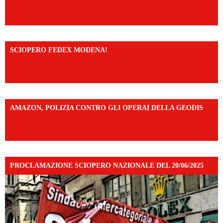
https://www.facebook.com/share/v/1An9YA8yfq/?
mibextid=UalRPS
SCIOPERO FEDEX MODENA!
https://www.facebook.com/share/v/14FdghtLc5k/?
mibextid=UalRPS
AMAZON, POLIZIA CONTRO GLI OPERAI DELLA GEODIS
https://www.facebook.com/share/v/16UuA5c9Ep/?
mibextid=UalRPS
PROCLAMAZIONE SCIOPERO NAZIONALE DEL 20/06/2025