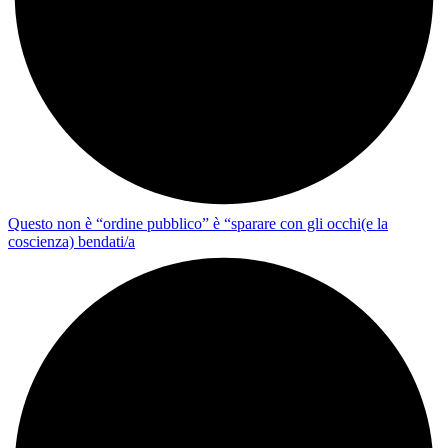
Questo non è “ordine pubblico” è “sparare con gli occhi(e la
coscienza) bendati/a