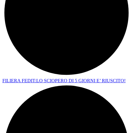
FILIERA FEDIT:LO SCIOPERO DI 5 GIORNI E’ RIUSCITO!