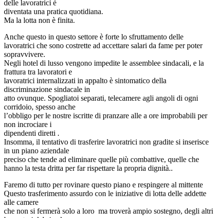
delle lavoratrici è
diventata una pratica quotidiana.
Ma la lotta non è finita.
Anche questo in questo settore è forte lo sfruttamento delle
lavoratrici che sono costrette ad accettare salari da fame per poter
sopravvivere.
Negli hotel di lusso vengono impedite le assemblee sindacali, e la
frattura tra lavoratori e
lavoratrici internalizzati in appalto è sintomatico della
discriminazione sindacale in
atto ovunque. Spogliatoi separati, telecamere agli angoli di ogni
corridoio, spesso anche
l’obbligo per le nostre iscritte di pranzare alle a ore improbabili per
non incrociare i
dipendenti diretti .
Insomma, il tentativo di trasferire lavoratrici non gradite si inserisce
in un piano aziendale
preciso che tende ad eliminare quelle più combattive, quelle che
hanno la testa dritta per far rispettare la propria dignità..
Faremo di tutto per rovinare questo piano e respingere al mittente
Questo trasferimento assurdo con le iniziative di lotta delle addette
alle camere
che non si fermerà solo a loro ma troverà ampio sostegno, degli altri