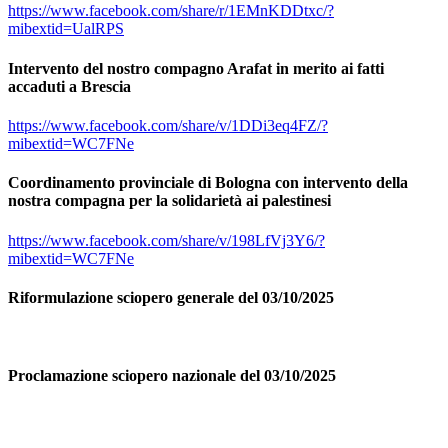
https://www.facebook.com/share/r/1EMnKDDtxc/?
mibextid=UalRPS
Intervento del nostro compagno Arafat in merito ai fatti
accaduti a Brescia
https://www.facebook.com/share/v/1DDi3eq4FZ/?
mibextid=WC7FNe
Coordinamento provinciale di Bologna con intervento della
nostra compagna per la solidarietà ai palestinesi
https://www.facebook.com/share/v/198LfVj3Y6/?
mibextid=WC7FNe
Riformulazione sciopero generale del 03/10/2025
Proclamazione sciopero nazionale del 03/10/2025