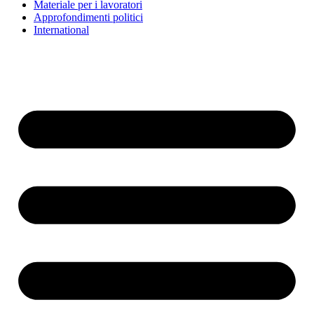
Materiale per i lavoratori
Approfondimenti politici
International