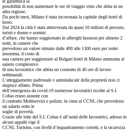
le garantisca la
possibilità di non aumentare le ore di viaggio visto che abita in un
altra regione.
Da pochi mesi, Milano è stata incoronata la capitale degli hotel di
lusso.
Dal 2024 la città è stata attraversata da quasi 10 milioni di persone,
turisti e donne e uomini
d’affare, che hanno soggiornato in alberghi lussuosi per almeno 2
notti, in camere che
prevedono un valore stimato dalle 400 alle 1300 euro per notte:
insomma, il costo di
una camera per soggiornare al Bulgari hotel di Milano ammonta al
salario complessivo
di una lavoratrice che abbia un contratto di 40 ore di lavoro
settimanali.
L’atteggiamento padronale e antisindacale della proprietà non ci
stupisce affatto. Prima
dell’emergenza da covid-19 numerose lavoratrici iscritte al S.I.
Cobas erano assunte con
il contratto Multiservizi e pulizie, in cima ai CCNL che prevedono
un salario sotto le
soglie di povertà.
Grazie alle lotte del S.I. Cobas è all’unità delle lavoratrici, adesso in
alcuni appalti vige il
CCNL Turismo, con livelli d’inquadramento corretti, e la sicurezza