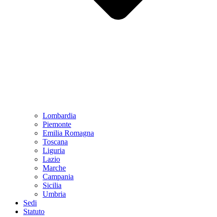
Lombardia
Piemonte
Emilia Romagna
Toscana
Liguria
Lazio
Marche
Campania
Sicilia
Umbria
Sedi
Statuto