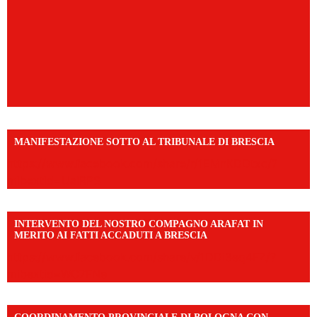
MANIFESTAZIONE SOTTO AL TRIBUNALE DI BRESCIA
https://www.facebook.com/share/r/1EMnKDDtxc/?
mibextid=UalRPS
INTERVENTO DEL NOSTRO COMPAGNO ARAFAT IN
MERITO AI FATTI ACCADUTI A BRESCIA
https://www.facebook.com/share/v/1DDi3eq4FZ/?
mibextid=WC7FNe