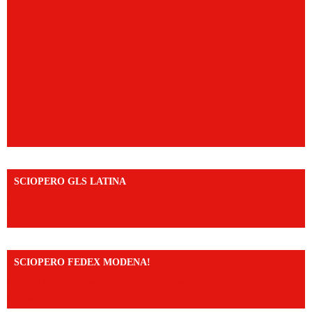
SCIOPERO GLS LATINA
https://www.facebook.com/share/v/1An9YA8yfq/?
mibextid=UalRPS
SCIOPERO FEDEX MODENA!
https://www.facebook.com/share/v/14FdghtLc5k/?
mibextid=UalRPS