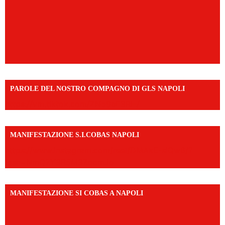
PAROLE DEL NOSTRO COMPAGNO DI GLS NAPOLI
https://vm.tiktok.com/ZNd9eE3RH/
MANIFESTAZIONE S.I.COBAS NAPOLI
https://www.instagram.com/reel/DMAkE-siQw6/?
igsh=NmQ2Y3R5M3ZqcmJo
MANIFESTAZIONE SI COBAS A NAPOLI