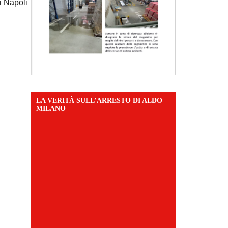
i Napoli
LA VERITÀ SULL’ARRESTO DI ALDO
MILANO