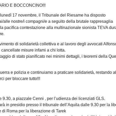
DARIO E BOCCONCINO!!!
i lunedì 17 novembre, il Tribunale del Riesame ha disposto
ai/alle nostre/i compagni/e a seguito della brutale rappresaglia
lla pacifica contestazione alla multinazionale sionista TEVA dur
re.
mento di solidarietà collettiva e al lavoro degli avvocati Alfons
cancellate misure infami a chi lotta.
aggio di stato pianificato nei minimi dettagli, i teoremi della Que
uerra e polizia e continuiamo a praticare solidarietà, restando a
i per bloccare tutto!!!
9.30, a piazzale Cenni , per l’udienza dei licenziati GLS.
n presidio presso il tribunale dell’Aquila dalle 9.30 per la li
e di Roma per la liberazione di Tarek