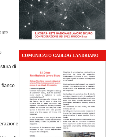
ante
o
COMUNICATO CABLOG LANDRIANO
stura di
l fianco
berazione