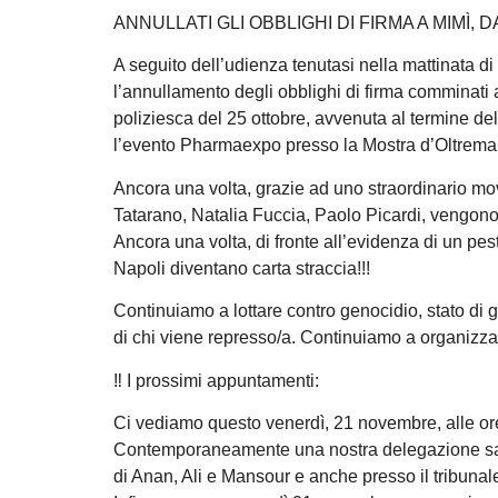
ANNULLATI GLI OBBLIGHI DI FIRMA A MIMÌ, 
A seguito dell’udienza tenutasi nella mattinata d
l’annullamento degli obblighi di firma comminati 
poliziesca del 25 ottobre, avvenuta al termine de
l’evento Pharmaexpo presso la Mostra d’Oltrema
Ancora una volta, grazie ad uno straordinario movi
Tatarano, Natalia Fuccia, Paolo Picardi, vengono 
Ancora una volta, di fronte all’evidenza di un pest
Napoli diventano carta straccia!!!
Continuiamo a lottare contro genocidio, stato di g
di chi viene represso/a. Continuiamo a organizzarc
‼️ I prossimi appuntamenti:
Ci vediamo questo venerdì, 21 novembre, alle ore 
Contemporaneamente una nostra delegazione sarà i
di Anan, Ali e Mansour e anche presso il tribunal