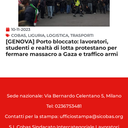
10-11-2023
COBAS
,
LIGURIA
,
LOGISTICA
,
TRASPORTI
[GENOVA] Porto bloccato: lavoratori,
studenti e realtà di lotta protestano per
fermare massacro a Gaza e traffico armi
Sede nazionale: Via Bernardo Celentano 5, Milano
Tel:
0236753481
Contatti per la stampa: ufficiostampa@sicobas.org
S.I. Cobas Sindacato Intercategoriale Lavoratori