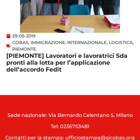
29-05-2019
COBAS
,
IMMIGRAZIONE
,
INTERNAZIONALE
,
LOGISTICA
,
PIEMONTE
[PIEMONTE] Lavoratori e lavoratrici Sda
pronti alla lotta per l’applicazione
dell’accordo Fedit
Sede nazionale: Via Bernardo Celentano 5, Milano
Tel:
0236753481
Contatti per la stampa: ufficiostampa@sicobas.org