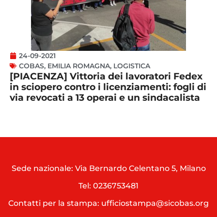
24-09-2021
COBAS
,
EMILIA ROMAGNA
,
LOGISTICA
[PIACENZA] Vittoria dei lavoratori Fedex
in sciopero contro i licenziamenti: fogli di
via revocati a 13 operai e un sindacalista
Sede nazionale: Via Bernardo Celentano 5, Milano
Tel:
0236753481
Contatti per la stampa: ufficiostampa@sicobas.org