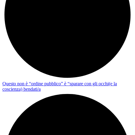
Questo non è “ordine pubblico” è “sparare con gli occhi(e la
coscienza) bendati/a