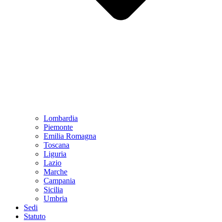
Lombardia
Piemonte
Emilia Romagna
Toscana
Liguria
Lazio
Marche
Campania
Sicilia
Umbria
Sedi
Statuto