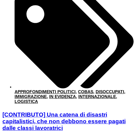
APPROFONDIMENTI POLITICI
,
COBAS
,
DISOCCUPATI
,
IMMIGRAZIONE
,
IN EVIDENZA
,
INTERNAZIONALE
,
LOGISTICA
[CONTRIBUTO] Una catena di disastri
capitalistici, che non debbono essere pagati
dalle classi lavoratrici