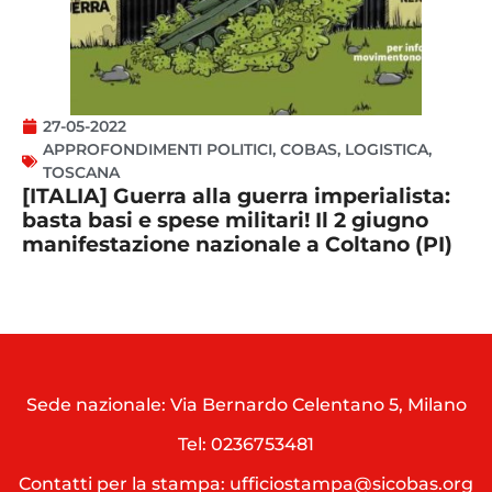
27-05-2022
APPROFONDIMENTI POLITICI
,
COBAS
,
LOGISTICA
,
TOSCANA
[ITALIA] Guerra alla guerra imperialista:
basta basi e spese militari! Il 2 giugno
manifestazione nazionale a Coltano (PI)
Sede nazionale: Via Bernardo Celentano 5, Milano
Tel:
0236753481
Contatti per la stampa: ufficiostampa@sicobas.org