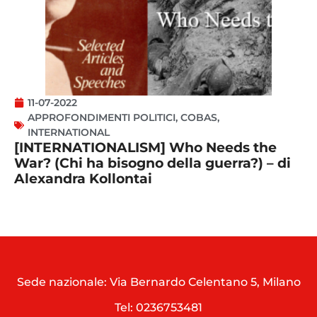
11-07-2022
APPROFONDIMENTI POLITICI
,
COBAS
,
INTERNATIONAL
[INTERNATIONALISM] Who Needs the
War? (Chi ha bisogno della guerra?) – di
Alexandra Kollontai
Sede nazionale: Via Bernardo Celentano 5, Milano
Tel:
0236753481