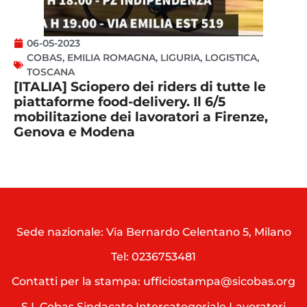
06-05-2023
COBAS
,
EMILIA ROMAGNA
,
LIGURIA
,
LOGISTICA
,
TOSCANA
[ITALIA] Sciopero dei riders di tutte le
piattaforme food-delivery. Il 6/5
mobilitazione dei lavoratori a Firenze,
Genova e Modena
Sede nazionale: Via Bernardo Celentano 5, Milano
Tel:
0236753481
Contatti per la stampa: ufficiostampa@sicobas.org
S.I. Cobas Sindacato Intercategoriale Lavoratori