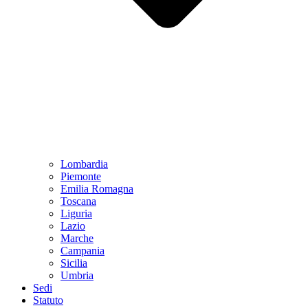
Lombardia
Piemonte
Emilia Romagna
Toscana
Liguria
Lazio
Marche
Campania
Sicilia
Umbria
Sedi
Statuto