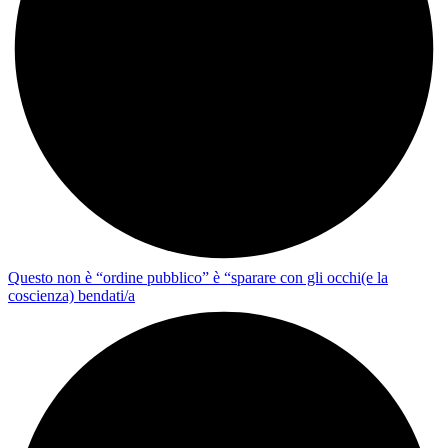
Questo non è “ordine pubblico” è “sparare con gli occhi(e la
coscienza) bendati/a