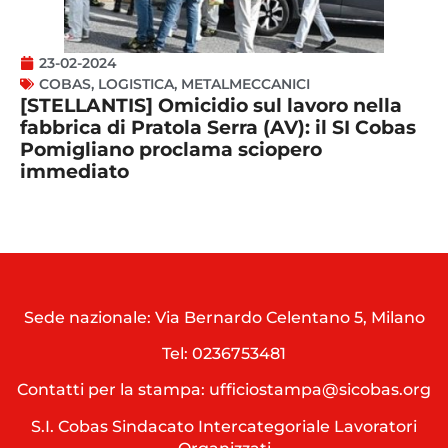
23-02-2024
COBAS
,
LOGISTICA
,
METALMECCANICI
[STELLANTIS] Omicidio sul lavoro nella
fabbrica di Pratola Serra (AV): il SI Cobas
Pomigliano proclama sciopero
immediato
Sede nazionale: Via Bernardo Celentano 5, Milano
Tel:
0236753481
Contatti per la stampa: ufficiostampa@sicobas.org
S.I. Cobas Sindacato Intercategoriale Lavoratori