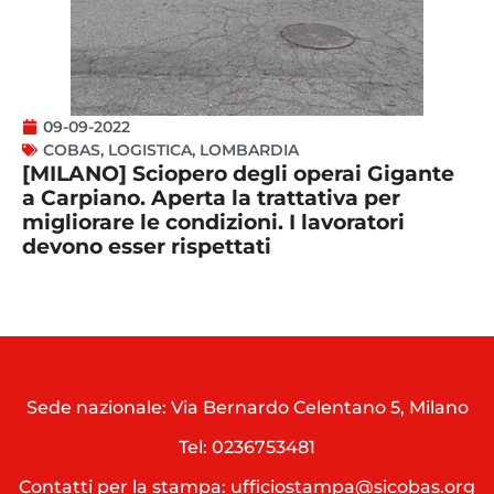
09-09-2022
COBAS
,
LOGISTICA
,
LOMBARDIA
[MILANO] Sciopero degli operai Gigante
a Carpiano. Aperta la trattativa per
migliorare le condizioni. I lavoratori
devono esser rispettati
Sede nazionale: Via Bernardo Celentano 5, Milano
Tel:
0236753481
Contatti per la stampa: ufficiostampa@sicobas.org