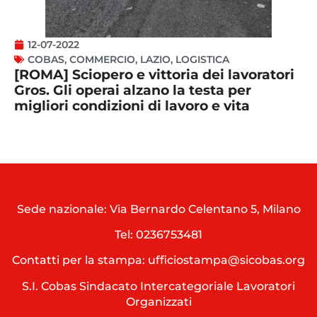
12-07-2022
COBAS
,
COMMERCIO
,
LAZIO
,
LOGISTICA
[ROMA] Sciopero e vittoria dei lavoratori
Gros. Gli operai alzano la testa per
migliori condizioni di lavoro e vita
Sede nazionale: Via Bernardo Celentano 5, Milano
Tel:
0236753481
Contatti per la stampa: ufficiostampa@sicobas.org
S.I. Cobas Sindacato Intercategoriale Lavoratori
Organizzati