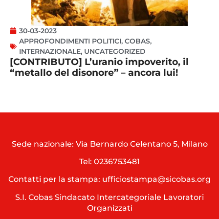
30-03-2023
APPROFONDIMENTI POLITICI
,
COBAS
,
INTERNAZIONALE
,
UNCATEGORIZED
[CONTRIBUTO] L’uranio impoverito, il
“metallo del disonore” – ancora lui!
Sede nazionale: Via Bernardo Celentano 5, Milano
Tel:
0236753481
Contatti per la stampa: ufficiostampa@sicobas.org
S.I. Cobas Sindacato Intercategoriale Lavoratori
Organizzati