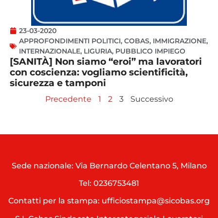
23-03-2020
APPROFONDIMENTI POLITICI
,
COBAS
,
IMMIGRAZIONE
,
INTERNAZIONALE
,
LIGURIA
,
PUBBLICO IMPIEGO
[SANITÀ] Non siamo “eroi” ma lavoratori
con coscienza: vogliamo scientificità,
sicurezza e tamponi
Precedente
1
2
3
Successivo
Sede nazionale: Via Bernardo Celentano 5, Milano
Tel:
0236753481
Contatti per la stampa: ufficiostampa@sicobas.org