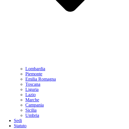
Lombardia
Piemonte
Emilia Romagna
Toscana
Liguria
Lazio
Marche
Campania
Sicilia
Umbria
Sedi
Statuto