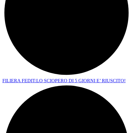
FILIERA FEDIT:LO SCIOPERO DI 5 GIORNI E’ RIUSCITO!