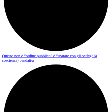
Questo non è “ordine pubblico” è “sparare con gli occhi(e la
coscienza) bendati/a