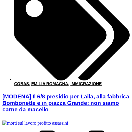
COBAS
,
EMILIA ROMAGNA
,
IMMIGRAZIONE
[MODENA] Il 6/8 presidio per Laila, alla fabbrica
Bombonette e in piazza Grande: non siamo
carne da macello