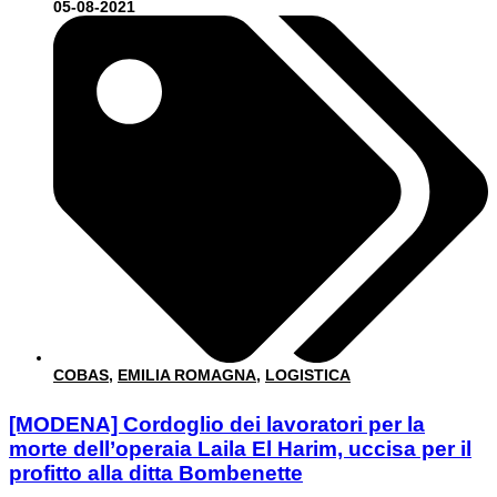
05-08-2021
COBAS
,
EMILIA ROMAGNA
,
LOGISTICA
[MODENA] Cordoglio dei lavoratori per la
morte dell’operaia Laila El Harim, uccisa per il
profitto alla ditta Bombenette