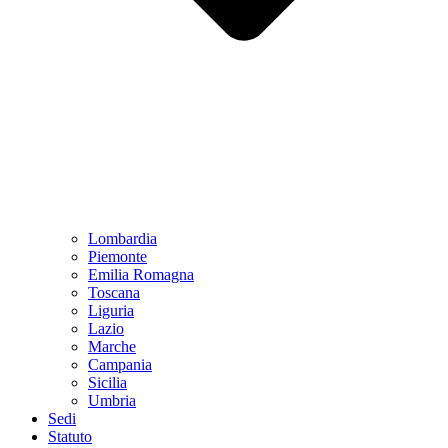
Lombardia
Piemonte
Emilia Romagna
Toscana
Liguria
Lazio
Marche
Campania
Sicilia
Umbria
Sedi
Statuto