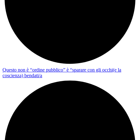
Questo non è “ordine pubblico” è “sparare con gli occhi(e la
coscienza) bendati/a