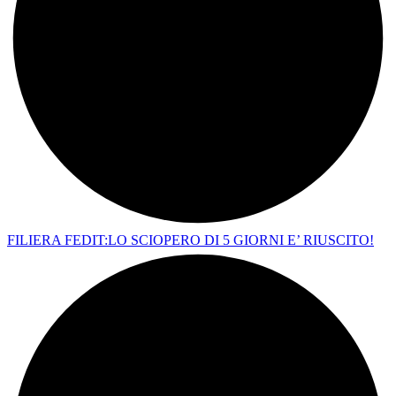
FILIERA FEDIT:LO SCIOPERO DI 5 GIORNI E’ RIUSCITO!