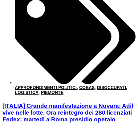
APPROFONDIMENTI POLITICI
,
COBAS
,
DISOCCUPATI
,
LOGISTICA
,
PIEMONTE
[ITALIA] Grande manifestazione a Novara: Adil
vive nelle lotte. Ora reintegro dei 280 licenziati
Fedex: martedì a Roma presidio operaio