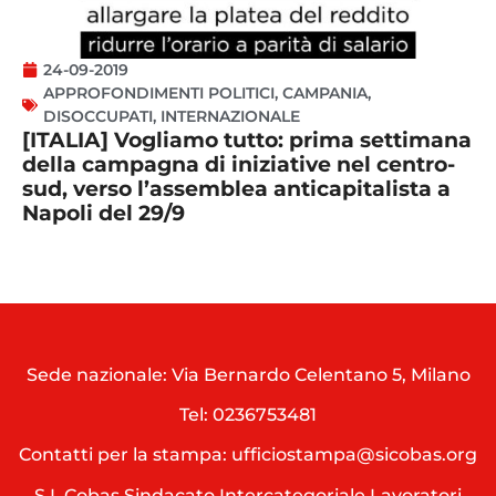
24-09-2019
APPROFONDIMENTI POLITICI
,
CAMPANIA
,
DISOCCUPATI
,
INTERNAZIONALE
[ITALIA] Vogliamo tutto: prima settimana
della campagna di iniziative nel centro-
sud, verso l’assemblea anticapitalista a
Napoli del 29/9
Sede nazionale: Via Bernardo Celentano 5, Milano
Tel:
0236753481
Contatti per la stampa: ufficiostampa@sicobas.org
S.I. Cobas Sindacato Intercategoriale Lavoratori