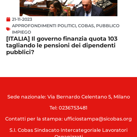
21-11-2023
APPROFONDIMENTI POLITICI
,
COBAS
,
PUBBLICO
IMPIEGO
[ITALIA] Il governo finanzia quota 103
tagliando le pensioni dei dipendenti
pubblici?
Sede nazionale: Via Bernardo Celentano 5, Milano
Tel:
0236753481
Contatti per la stampa: ufficiostampa@sicobas.org
S.I. Cobas Sindacato Intercategoriale Lavoratori
Organizzati