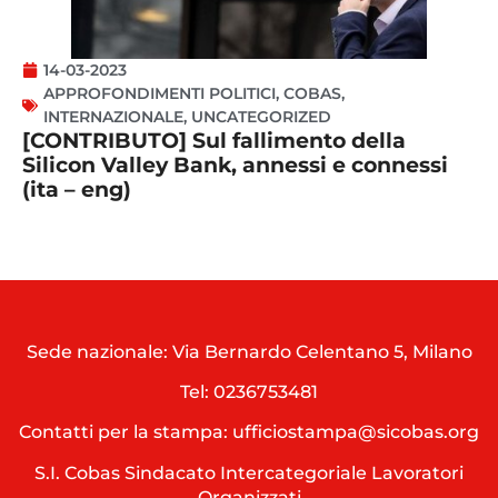
14-03-2023
APPROFONDIMENTI POLITICI
,
COBAS
,
INTERNAZIONALE
,
UNCATEGORIZED
[CONTRIBUTO] Sul fallimento della
Silicon Valley Bank, annessi e connessi
(ita – eng)
Sede nazionale: Via Bernardo Celentano 5, Milano
Tel:
0236753481
Contatti per la stampa: ufficiostampa@sicobas.org
S.I. Cobas Sindacato Intercategoriale Lavoratori
Organizzati