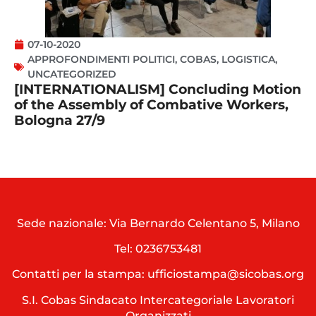
07-10-2020
APPROFONDIMENTI POLITICI
,
COBAS
,
LOGISTICA
,
UNCATEGORIZED
[INTERNATIONALISM] Concluding Motion
of the Assembly of Combative Workers,
Bologna 27/9
Sede nazionale: Via Bernardo Celentano 5, Milano
Tel:
0236753481
Contatti per la stampa: ufficiostampa@sicobas.org
S.I. Cobas Sindacato Intercategoriale Lavoratori
Organizzati