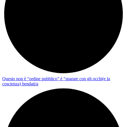
Questo non è “ordine pubblico” è “sparare con gli occhi(e la
coscienza) bendati/a