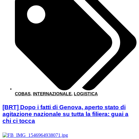
COBAS
,
INTERNAZIONALE
,
LOGISTICA
[BRT] Dopo i fatti di Genova, aperto stato di
agitazione nazionale su tutta la filiera: guai a
chi ci tocca