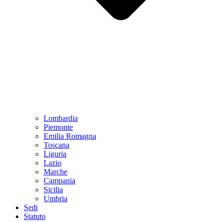
Lombardia
Piemonte
Emilia Romagna
Toscana
Liguria
Lazio
Marche
Campania
Sicilia
Umbria
Sedi
Statuto