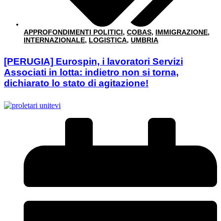
APPROFONDIMENTI POLITICI
,
COBAS
,
IMMIGRAZIONE
,
INTERNAZIONALE
,
LOGISTICA
,
UMBRIA
[PERUGIA] Eurospin, i lavoratori Servizi
Associati in lotta: indietro non si torna,
dichiarato lo stato di agitazione!