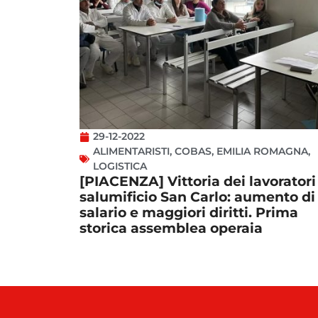
29-12-2022
ALIMENTARISTI
,
COBAS
,
EMILIA ROMAGNA
,
LOGISTICA
[PIACENZA] Vittoria dei lavoratori
salumificio San Carlo: aumento di
salario e maggiori diritti. Prima
storica assemblea operaia