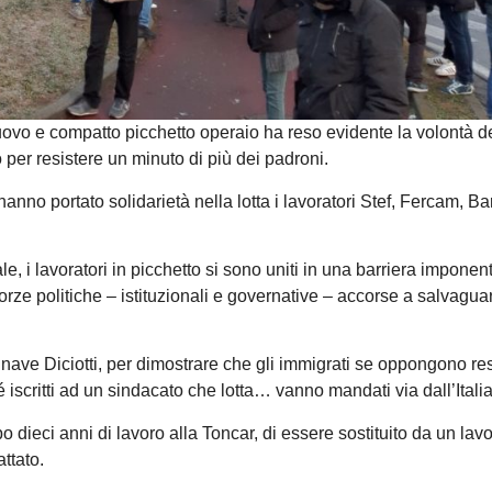
ovo e compatto picchetto operaio ha reso evidente la volontà d
o per resistere un minuto di più dei padroni.
nno portato solidarietà nella lotta i lavoratori Stef, Fercam, Bar
, i lavoratori in picchetto si sono uniti in una barriera imponen
 forze politiche – istituzionali e governative – accorse a salvagua
 nave Diciotti, per dimostrare che gli immigrati se oppongono re
iscritti ad un sindacato che lotta… vanno mandati via dall’Italia
dieci anni di lavoro alla Toncar, di essere sostituito da un lavo
ttato.