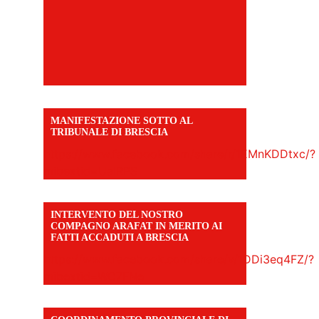
MANIFESTAZIONE SOTTO AL
TRIBUNALE DI BRESCIA
https://www.facebook.com/share/r/1EMnKDDtxc/?
mibextid=UalRPS
INTERVENTO DEL NOSTRO
COMPAGNO ARAFAT IN MERITO AI
FATTI ACCADUTI A BRESCIA
https://www.facebook.com/share/v/1DDi3eq4FZ/?
mibextid=WC7FNe