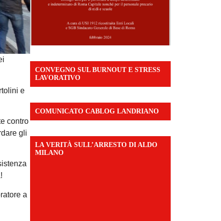
ei
CONVEGNO SUL BURNOUT E STRESS
LAVORATIVO
tolini e
COMUNICATO CABLOG LANDRIANO
te contro
rdare gli
LA VERITÀ SULL’ARRESTO DI ALDO
MILANO
sistenza
!
ratore a