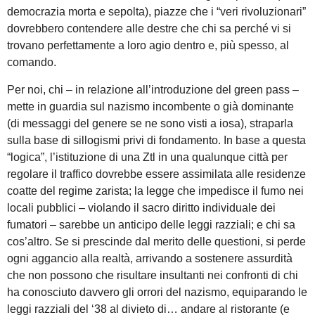
democrazia morta e sepolta), piazze che i “veri rivoluzionari”
dovrebbero contendere alle destre che chi sa perché vi si
trovano perfettamente a loro agio dentro e, più spesso, al
comando.
Per noi, chi – in relazione all’introduzione del green pass –
mette in guardia sul nazismo incombente o già dominante
(di messaggi del genere se ne sono visti a iosa), straparla
sulla base di sillogismi privi di fondamento. In base a questa
“logica”, l’istituzione di una Ztl in una qualunque città per
regolare il traffico dovrebbe essere assimilata alle residenze
coatte del regime zarista; la legge che impedisce il fumo nei
locali pubblici – violando il sacro diritto individuale dei
fumatori – sarebbe un anticipo delle leggi razziali; e chi sa
cos’altro. Se si prescinde dal merito delle questioni, si perde
ogni aggancio alla realtà, arrivando a sostenere assurdità
che non possono che risultare insultanti nei confronti di chi
ha conosciuto davvero gli orrori del nazismo, equiparando le
leggi razziali del ‘38 al divieto di… andare al ristorante (e