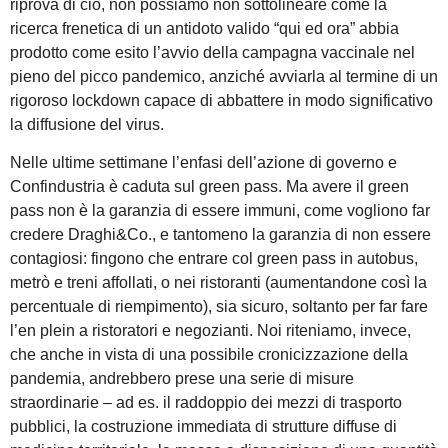
riprova di ciò, non possiamo non sottolineare come la
ricerca frenetica di un antidoto valido “qui ed ora” abbia
prodotto come esito l’avvio della campagna vaccinale nel
pieno del picco pandemico, anziché avviarla al termine di un
rigoroso lockdown capace di abbattere in modo significativo
la diffusione del virus.
Nelle ultime settimane l’enfasi dell’azione di governo e
Confindustria è caduta sul green pass. Ma avere il green
pass non è la garanzia di essere immuni, come vogliono far
credere Draghi&Co., e tantomeno la garanzia di non essere
contagiosi: fingono che entrare col green pass in autobus,
metrò e treni affollati, o nei ristoranti (aumentandone così la
percentuale di riempimento), sia sicuro, soltanto per far fare
l’en plein a ristoratori e negozianti. Noi riteniamo, invece,
che anche in vista di una possibile cronicizzazione della
pandemia, andrebbero prese una serie di misure
straordinarie – ad es. il raddoppio dei mezzi di trasporto
pubblici, la costruzione immediata di strutture diffuse di