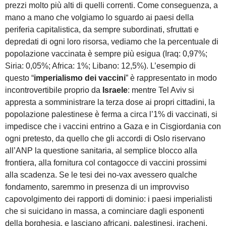
prezzi molto più alti di quelli correnti. Come conseguenza, a
mano a mano che volgiamo lo sguardo ai paesi della
periferia capitalistica, da sempre subordinati, sfruttati e
depredati di ogni loro risorsa, vediamo che la percentuale di
popolazione vaccinata è sempre più esigua (Iraq: 0,97%;
Siria: 0,05%; Africa: 1%; Libano: 12,5%). L’esempio di
questo “
imperialismo dei vaccini
” è rappresentato in modo
incontrovertibile proprio da
Israele
: mentre Tel Aviv si
appresta a somministrare la terza dose ai propri cittadini, la
popolazione palestinese è ferma a circa l’1% di vaccinati, si
impedisce che i vaccini entrino a Gaza e in Cisgiordania con
ogni pretesto, da quello che gli accordi di Oslo riservano
all’ANP la questione sanitaria, al semplice blocco alla
frontiera, alla fornitura col contagocce di vaccini prossimi
alla scadenza. Se le tesi dei no-vax avessero qualche
fondamento, saremmo in presenza di un improvviso
capovolgimento dei rapporti di dominio: i paesi imperialisti
che si suicidano in massa, a cominciare dagli esponenti
della borghesia, e lasciano africani, palestinesi, iracheni,