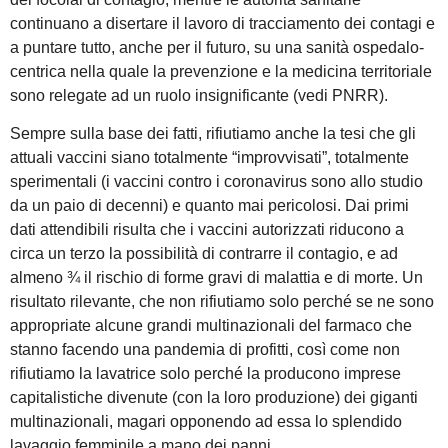
continuano a disertare il lavoro di tracciamento dei contagi e
a puntare tutto, anche per il futuro, su una sanità ospedalo-
centrica nella quale la prevenzione e la medicina territoriale
sono relegate ad un ruolo insignificante (vedi PNRR).
Sempre sulla base dei fatti, rifiutiamo anche la tesi che gli
attuali vaccini siano totalmente “improvvisati”, totalmente
sperimentali (i vaccini contro i coronavirus sono allo studio
da un paio di decenni) e quanto mai pericolosi. Dai primi
dati attendibili risulta che i vaccini autorizzati riducono a
circa un terzo la possibilità di contrarre il contagio, e ad
almeno ¾ il rischio di forme gravi di malattia e di morte. Un
risultato rilevante, che non rifiutiamo solo perché se ne sono
appropriate alcune grandi multinazionali del farmaco che
stanno facendo una pandemia di profitti, così come non
rifiutiamo la lavatrice solo perché la producono imprese
capitalistiche divenute (con la loro produzione) dei giganti
multinazionali, magari opponendo ad essa lo splendido
lavaggio femminile a mano dei panni.