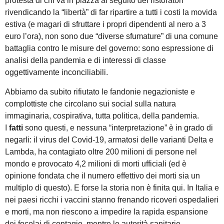
protesta di chi va in piazza al seguito dei ristoratori
rivendicando la “libertà” di far ripartire a tutti i costi la movida
estiva (e magari di sfruttare i propri dipendenti al nero a 3
euro l’ora), non sono due “diverse sfumature” di una comune
battaglia contro le misure del governo: sono espressione di
analisi della pandemia e di interessi di classe
oggettivamente inconciliabili.
Abbiamo da subito rifiutato le fandonie negazioniste e
complottiste che circolano sui social sulla natura
immaginaria, cospirativa, tutta politica, della pandemia.
I
fatti
sono questi, e nessuna “interpretazione” è in grado di
negarli: il virus del Covid-19, armatosi delle varianti Delta e
Lambda, ha contagiato oltre 200 milioni di persone nel
mondo e provocato 4,2 milioni di morti ufficiali (ed è
opinione fondata che il numero effettivo dei morti sia un
multiplo di questo). E forse la storia non è finita qui. In Italia e
nei paesi ricchi i vaccini stanno frenando ricoveri ospedalieri
e morti, ma non riescono a impedire la rapida espansione
dei focolai di contagio, mentre le autorità sanitarie