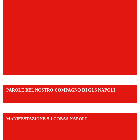
PAROLE DEL NOSTRO COMPAGNO DI GLS NAPOLI
https://vm.tiktok.com/ZNd9eE3RH/
MANIFESTAZIONE S.I.COBAS NAPOLI
https://www.instagram.com/reel/DMAkE-siQw6/?
igsh=NmQ2Y3R5M3ZqcmJo