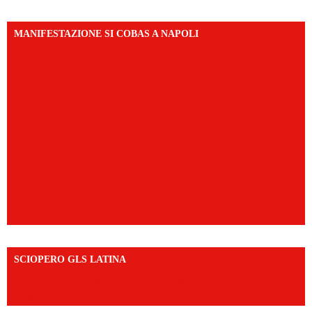
MANIFESTAZIONE SI COBAS A NAPOLI
SCIOPERO GLS LATINA
https://www.facebook.com/share/v/1An9YA8yfq/?
mibextid=UalRPS