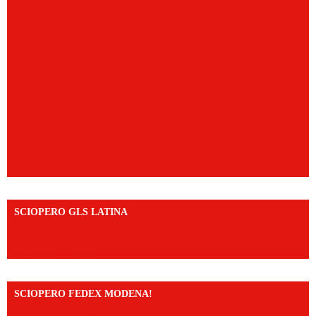
SCIOPERO GLS LATINA
https://www.facebook.com/share/v/1An9YA8yfq/?
mibextid=UalRPS
SCIOPERO FEDEX MODENA!
https://www.facebook.com/share/v/14FdghtLc5k/?