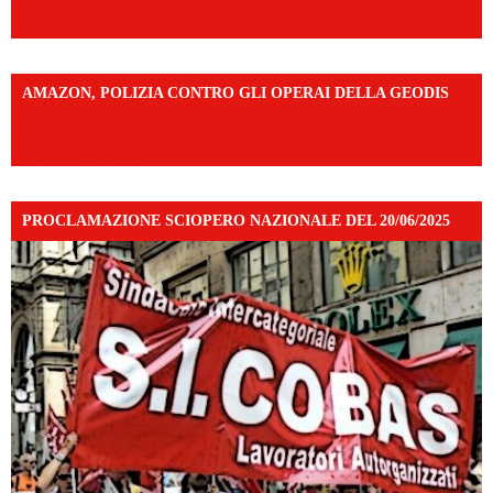
mibextid=UalRPS
AMAZON, POLIZIA CONTRO GLI OPERAI DELLA GEODIS
https://www.facebook.com/share/v/16UuA5c9Ep/?
mibextid=UalRPS
PROCLAMAZIONE SCIOPERO NAZIONALE DEL 20/06/2025