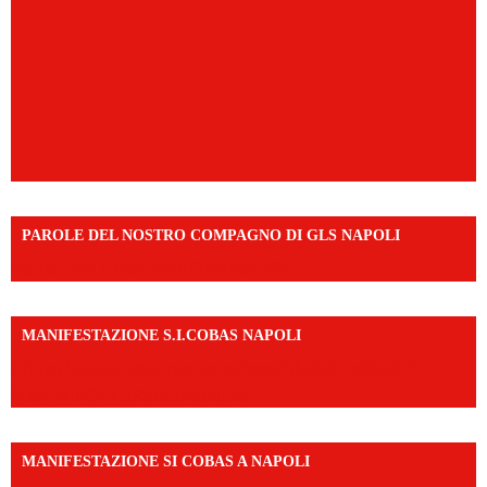
PAROLE DEL NOSTRO COMPAGNO DI GLS NAPOLI
https://vm.tiktok.com/ZNd9eE3RH/
MANIFESTAZIONE S.I.COBAS NAPOLI
https://www.instagram.com/reel/DMAkE-siQw6/?
igsh=NmQ2Y3R5M3ZqcmJo
MANIFESTAZIONE SI COBAS A NAPOLI