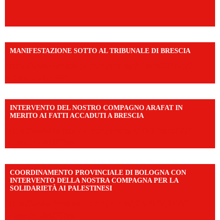
MANIFESTAZIONE SOTTO AL TRIBUNALE DI BRESCIA
https://www.facebook.com/share/r/1EMnKDDtxc/?
mibextid=UalRPS
INTERVENTO DEL NOSTRO COMPAGNO ARAFAT IN
MERITO AI FATTI ACCADUTI A BRESCIA
https://www.facebook.com/share/v/1DDi3eq4FZ/?
mibextid=WC7FNe
COORDINAMENTO PROVINCIALE DI BOLOGNA CON
INTERVENTO DELLA NOSTRA COMPAGNA PER LA
SOLIDARIETÀ AI PALESTINESI
https://www.facebook.com/share/v/198LfVj3Y6/?
mibextid=WC7FNe