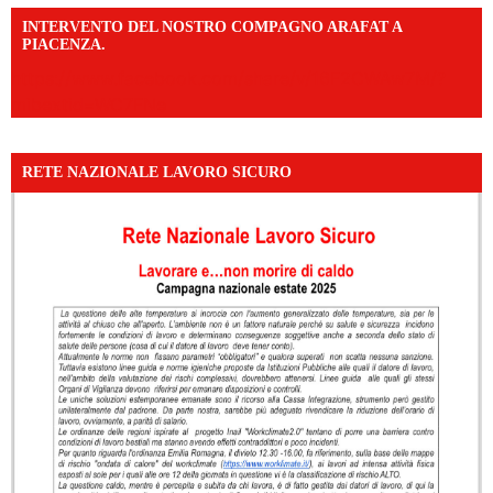
INTERVENTO DEL NOSTRO COMPAGNO ARAFAT A
PIACENZA.
https://www.facebook.com/share/v/16F2CWAw7M/?
mibextid=WC7FNe
RETE NAZIONALE LAVORO SICURO